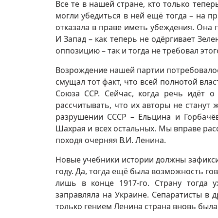
Все те в нашей стране, кто только тепе
могли убедиться в ней ещё тогда – на 
отказала в праве иметь убеждения. Она 
И Запад – как теперь не одёргивает Зел
оппозицию – так и тогда не требовал этог
Возрождение нашей партии потребовалось
смущал тот факт, что всей полнотой вл
Союза ССР. Сейчас, когда речь идёт о
рассчитывать, что их авторы не станут 
разрушении СССР – Ельцина и Горбачёв
Шахрая и всех остальных. Мы вправе расс
походя очерняя В.И. Ленина.
Новые учебники истории должны зафиксир
году. Да, тогда ещё была возможность г
лишь в конце 1917-го. Страну тогда 
заправляла на Украине. Сепаратисты в д
только гением Ленина страна вновь была