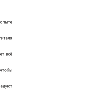
 опыте
тителя
ет всё
 чтобы
ведуют