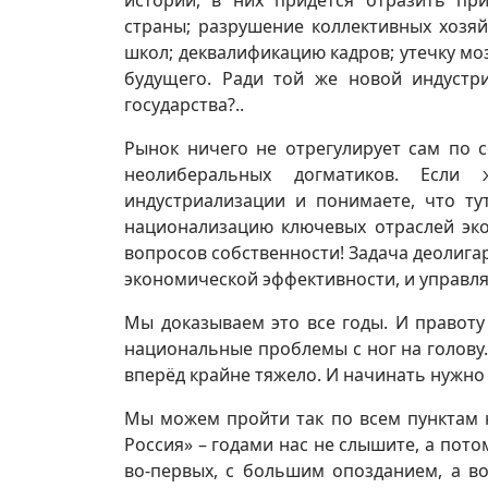
истории, в них придётся отразить п
страны; разрушение коллективных хозяй
школ; деквалификацию кадров; утечку мо
будущего. Ради той же новой индустр
государства?..
Рынок ничего не отрегулирует сам по 
неолиберальных догматиков. Если
индустриализации и понимаете, что ту
национализацию ключевых отраслей эко
вопросов собственности! Задача деолига
экономической эффективности, и управляе
Мы доказываем это все годы. И правоту
национальные проблемы с ног на голову
вперёд крайне тяжело. И начинать нужно
Мы можем пройти так по всем пунктам 
Россия» – годами нас не слышите, а пот
во-первых, с большим опозданием, а в