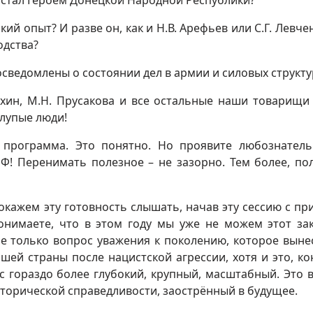
и стал Героем Донецкой Народной Республики?
ий опыт? И разве он, как и Н.В. Арефьев или С.Г. Левчен
одства?
 осведомлены о состоянии дел в армии и силовых структу
лехин, М.Н. Прусакова и все остальные наши товарищи
глупые люди!
 программа. Это понятно. Но проявите любознатель
! Перенимать полезное – не зазорно. Тем более, по
покажем эту готовность слышать, начав эту сессию с пр
понимаете, что в этом году мы уже не можем этот за
не только вопрос уважения к поколению, которое выне
шей страны после нацистской агрессии, хотя и это, ко
с гораздо более глубокий, крупный, масштабный. Это 
торической справедливости, заострённый в будущее.