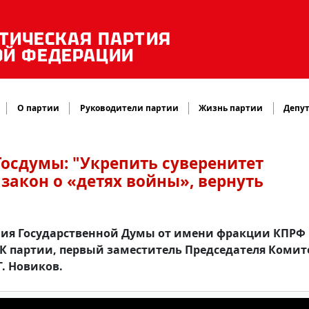
ТИЧЕСКАЯ ПАРТИЯ
ОЙ ФЕДЕРАЦИИ
О партии
Руководители партии
Жизнь партии
Депут
Госдумы: "Укрепить суверенитет
закон о «детях войны», вернуть
ания Государственной Думы от имени фракции КПРФ
К партии, первый заместитель Председателя Комит
. Новиков.