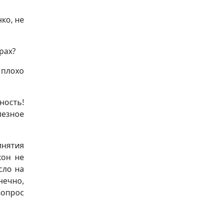
ко, не
рах?
 плохо
ность!
лезное
инятия
кон не
сло на
нечно,
вопрос