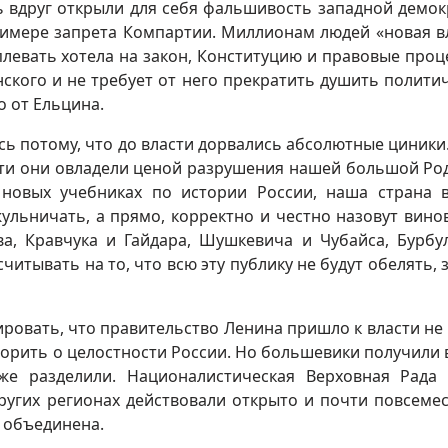
рь вдруг открыли для себя фальшивость западной демок
примере запрета Компартии. Миллионам людей «новая в
плевать хотела на закон, Конституцию и правовые проц
енского и не требует от него прекратить душить полити
о от Ельцина.
 потому, что до власти дорвались абсолютные циники.
асти они овладели ценой разрушения нашей большой Ро
 новых учебниках по истории России, наша страна 
жульничать, а прямо, корректно и честно назовут вино
а, Кравчука и Гайдара, Шушкевича и Чубайса, Бурбу
читывать на то, что всю эту публику не будут обелять, 
овать, что правительство Ленина пришло к власти не 
оворить о целостности России. Но большевики получили 
уже разделили. Националистическая Верховная Рада
ругих регионах действовали открыто и почти повсемес
 объединена.