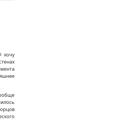
Ф хочу
стенах
омента
няшнее
вообще
чилось
борцов
еского