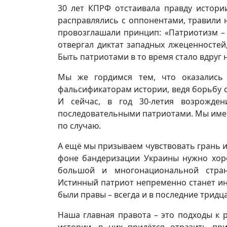
30 лет КПРФ отстаивала правду истори
расправлялись с оппонентами, травили 
провозглашали принцип: «Патриотизм – 
отвергал диктат западных лжеценностей
Быть патриотами в то время стало вдруг н
Мы же гордимся тем, что оказались 
фальсификаторам истории, ведя борьбу с
И сейчас, в год 30-летия возрожд
последовательными патриотами. Мы имеем
по случаю.
А ещё мы призываем чувствовать грань и
фоне бандеризации Украины нужно хор
большой и многонациональной стран
Истинный патриот непременно станет ин
были правы – всегда и в последние тридца
Наша главная правота – это подходы к 