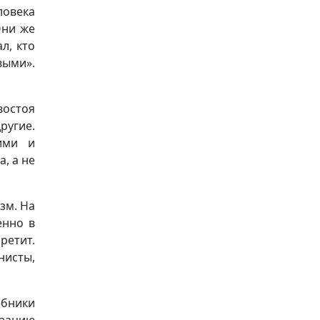
ловека
Они же
л, кто
выми».
востоя
ругие.
ими и
, а не
зм. На
енно в
етит.
нисты,
ебники