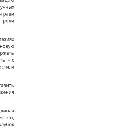
изацию
аучных
ы ради
й роли
тазиях
новую
ержать
ть – с
сти, и
тавить
ижения
Единая
т это,
клубок