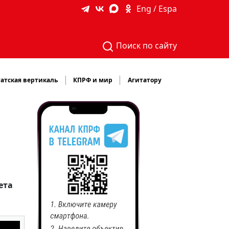
Eng / Espa
Поиск по сайту
атская вертикаль
КПРФ и мир
Агитатору
ета