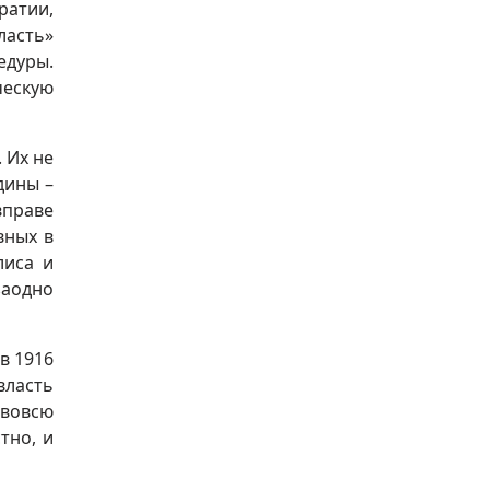
ратии,
ласть»
едуры.
ческую
 Их не
дины –
вправе
вных в
лиса и
заодно
в 1916
власть
 вовсю
тно, и