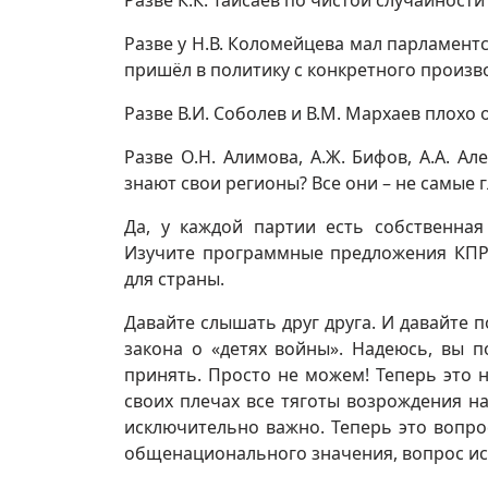
Разве К.К. Тайсаев по чистой случайност
Разве у Н.В. Коломейцева мал парламентск
пришёл в политику с конкретного произв
Разве В.И. Соболев и В.М. Мархаев плохо
Разве О.Н. Алимова, А.Ж. Бифов, А.А. А
знают свои регионы? Все они – не самые 
Да, у каждой партии есть собственная
Изучите программные предложения КПРФ
для страны.
Давайте слышать друг друга. И давайте 
закона о «детях войны». Надеюсь, вы 
принять. Просто не можем! Теперь это 
своих плечах все тяготы возрождения на
исключительно важно. Теперь это вопро
общенационального значения, вопрос ис