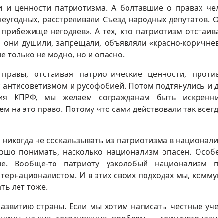
и и ценности патриотизма. А болтавшие о правах че
неугодных, расстреливали Съезд народных депутатов. 
прибежище негодяев». А тех, кто патриотизм отстаива
, они душили, запрещали, объявляли «красно-коричне
е только не модно, но и опасно.
правы, отстаивая патриотические ценности, проти
 антисоветизмом и русофобией. Потом подтянулись и д
ения КПРФ, мы желаем согражданам быть искренн
 на это право. Потому что сами действовали так всегда
 никогда не соскальзывать из патриотизма в национали
ошо понимать, насколько национализм опасен. Особ
е. Вообще-то патриоту узколобый национализм пр
тернационалистом. И в этих своих подходах мы, комму
ть лет тоже.
развитию страны. Если мы хотим написать честные уч