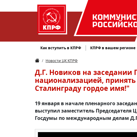
КОММУНИС
РОССИЙСК
Как вступить в КПРФ
КПРФ в вашем регионе
Новости ЦК КПРФ
Д.Г. Новиков на заседании 
национализацией, принять 
Сталинграду гордое имя!"
19 января в начале пленарного засед
выступил заместитель Председателя Ц
Госдумы по международным делам Д.Г