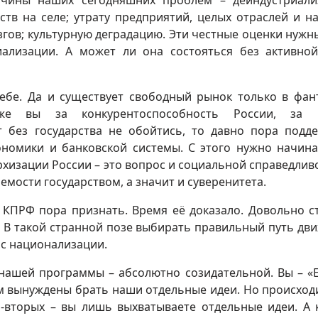
ричины наших сегодняшних проблем – деиндустриал
ств на селе; утрату предприятий, целых отраслей и н
згов; культурную деградацию. Эти честные оценки нужн
иализации. А может ли она состояться без активно
себе. Да и существует свободный рынок только в фан
 же вы за конкурентоспособность России, за 
т без государства не обойтись, то давно пора подд
номики и банковской системы. С этого нужно начина
рхизации России – это вопрос и социальной справедливо
мости государством, а значит и суверенитета.
 КПРФ пора признать. Время её доказало. Довольно с
. В такой странной позе выбирать правильный путь дв
 с национализации.
нашей программы – абсолютно созидательной. Вы – «
ом вынуждены брать наши отдельные идеи. Но происходи
о-вторых – вы лишь выхватываете отдельные идеи. А 