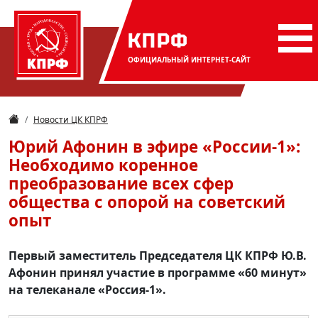
КПРФ
ОФИЦИАЛЬНЫЙ
ИНТЕРНЕТ-САЙТ
Новости ЦК КПРФ
Юрий Афонин в эфире «России-1»:
Необходимо коренное
преобразование всех сфер
общества с опорой на советский
опыт
Первый заместитель Председателя ЦК КПРФ Ю.В.
Афонин принял участие в программе «60 минут»
на телеканале «Россия-1».