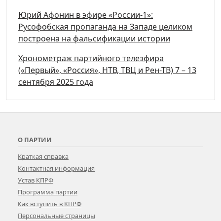
Юрий Афонин в эфире «России-1»:
Русофобская пропаганда на Западе целиком
построена на фальсификации истории
Хронометраж партийного телеэфира
(«Первый», «Россия», НТВ, ТВЦ и Рен-ТВ) 7 – 13
сентября 2025 года
О ПАРТИИ
Краткая справка
Контактная информация
Устав КПРФ
Программа партии
Как вступить в КПРФ
Персональные страницы