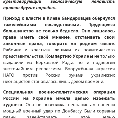
культивирующий зоологическую ненависть
против других народов
».
Приход к власти в Киеве бандеровцев обернулся
тяжелейшими последствиями. Трудящееся
большинство не только беднело. Оно лишалось
права иметь своё мнение, отстаивать свои
законные права, говорить на родном языке
.
Рабочих и крестьян лишили их политического
представительства.
Компартию Украины
не только
выдавили из Верховной Рады, но и подвергли
жесточайшим репрессиям. Вооружённая агрессия
НАТО против России руками украинских
неонацистов становилась лишь делом времени.
Специальная военно-политическая операция
России на Украине имела целью избежать
худшего
. Она не позволила неонацистам нанести
мощный военный удар по Донбассу. Были сорваны
планы задействовать с этой целью