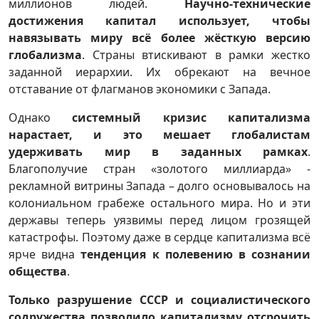
миллионов людей.
Научно-технические
достижения капитал использует, чтобы
навязывать миру всё более жёсткую версию
глобализма
. Страны втискивают в рамки жестко
заданной иерархии. Их обрекают на вечное
отставание от флагманов экономики с Запада.
Однако
системный кризис капитализма
нарастает, и это мешает глобалистам
удерживать мир в заданных рамках
.
Благополучие стран «золотого миллиарда» -
рекламной витрины Запада – долго основывалось на
колониальном грабеже остального мира. Но и эти
державы теперь уязвимы перед лицом грозящей
катастрофы. Поэтому даже в сердце капитализма всё
ярче видна
тенденция к полевению в сознании
общества
.
Только разрушение СССР и социалистического
содружества позволило капитализму отсрочить