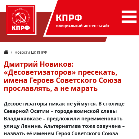
КПРФ
ОФИЦИАЛЬНЫЙ
ИНТЕРНЕТ-САЙТ
Новости ЦК КПРФ
Дмитрий Новиков:
«Десоветизаторов» пресекать,
имена Героев Советского Союза
прославлять, а не марать
Десоветизаторы никак не уймутся. В столице
Северной Осетии – городе воинской славы
Владикавказе – предложили переименовать
улицу Ленина. Альтернатива тоже озвучена –
назвать её именем Героя Советского Союза