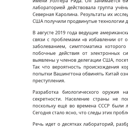
имени Уолтера Рида. Он занимается би
лабораторией действовала группа учён
Северная Каролина. Результаты их иссле
США получили продвинутые технологии д
В августе 2019 года ведущие американс
связи с проблемами «в избавлении от 
заболеванием, симптоматика которого
побочные действия от электронных с
выявлены у членов делегации США, посет
Так что вероятность происхождения ко
попытки Вашингтона обвинять Китай озн
преступления.
Разработка биологического оружия н
секретности. Население страны не п
поскольку ещё во времена СССР были л
Сегодня стало ясно, что следы этих про
Речь идет о десятках лабораторий, разб