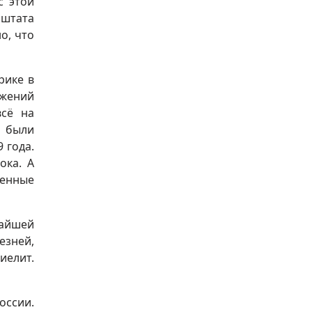
с этой
 штата
о, что
рике в
ажений
всё на
и были
 года.
ока. А
венные
жайшей
езней,
иелит.
оссии.