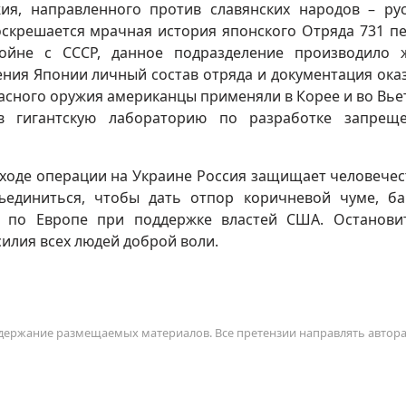
ия, направленного против славянских народов – рус
воскрешается мрачная история японского Отряда 731 п
ойне с СССР, данное подразделение производило 
ния Японии личный состав отряда и документация ока
асного оружия американцы применяли в Корее и во Вье
 гигантскую лабораторию по разработке запреще
в ходе операции на Украине Россия защищает человечес
единиться, чтобы дать отпор коричневой чуме, б
я по Европе при поддержке властей США. Останови
илия всех людей доброй воли.
содержание размещаемых материалов. Все претензии направлять автор