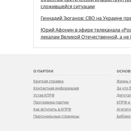
сложившейся ситуации
Геннадий Зюганов: СВО на Украине п
Юрий Афонин в эфире телеканала «Ро
лекалам Великой Отечественной, а не
О ПАРТИИ
ОСНОВ
Краткая справка
Жизнь 
Контактная информация
За что
Устав КПРФ
Депутат
Программа партии
КПРФ и
Как вступить в КПРФ
Агитат
Персональные страницы
Библио