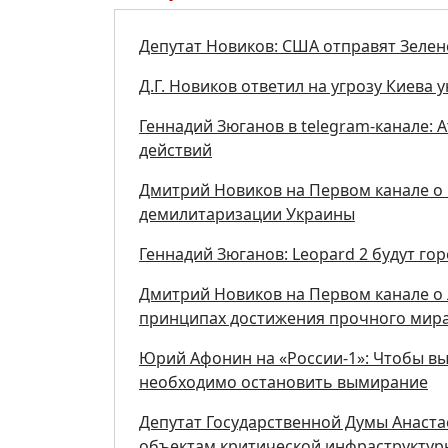
Депутат Новиков: США отправят Зеленс
Д.Г. Новиков ответил на угрозу Киева
Геннадий Зюганов в telegram-канале:
действий
Дмитрий Новиков на Первом канале о 
демилитаризации Украины
Геннадий Зюганов: Leopard 2 будут го
Дмитрий Новиков на Первом канале о 
принципах достижения прочного мир
Юрий Афонин на «России-1»: Чтобы вы
необходимо остановить вымирание
Депутат Государственной Думы Анаста
объектам критической инфраструктуры