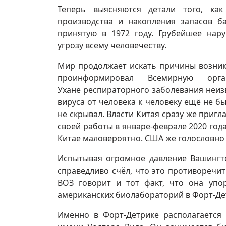
Теперь выясняются детали того, к
производства и накопления запасов ба
принятую в 1972 году. Грубейшее нар
угрозу всему человечеству.
Мир продолжает искать причины возник
проинформировал Всемирную орг
Ухане респираторного заболевания неиз
вируса от человека к человеку ещё не б
не скрывал. Власти Китая сразу же пригл
своей работы в январе-феврале 2020 год
Китае маловероятно. США же голословно 
Испытывая огромное давление Вашингто
справедливо счёл, что это противоречи
ВОЗ говорит и тот факт, что она уп
американских биолабораторий в Форт-Де
Именно в Форт-Детрике располагается 