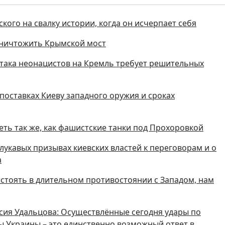
кого на свалку истории, когда он исчерпает себя
 уничтожить Крымской мост
 Атака неонацистов на Кремль требует решительных
поставках Киеву западного оружия и сроках
реть так же, как фашистские танки под Прохоровкой
лукавых призывах киевских властей к переговорам и о
а
стоять в длительном противостоянии с Западом, нам
сия Удальцова: Осуществлённые сегодня удары по
 Украины – это единственно возможный ответ в