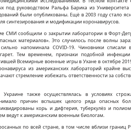
омедицинскими исследованиями. В тесном контакте 
ых под руководством Ральфа Барика из Университета
дований были опубликованы. Ещё в 2003 году стало ясн
ля синтезирования и модификации коронавирусов.
кие СМИ сообщили о закрытии лаборатории в Форт-Дет
опасных материалов». Это случилось после волны зар
 сильно напоминала COVID-19. Чиновники списали 
игарет. Тем временем, признаки подобной инфекци
ившей Всемирные военные игры в Ухане в октябре 2019
ронавируса из американских лабораторий крайне выс
ачают стремление избежать ответственности за собст
а Украине также осуществлялась в условиях стро
онимало причин вспышек целого ряда опасных бол
иквидированы корь и дифтерия, туберкулёз и полиом
блем ведут к американским военным биологам.
росанных по всей стране, в том числе вблизи границ Р