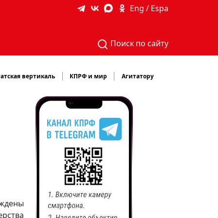
Eng / Espa
Поиск по сайту
атская вертикаль
КПРФ и мир
Агитатору
рждены
ерства