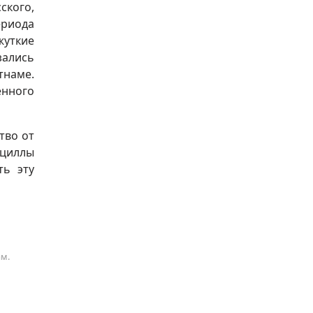
ского,
ериода
жуткие
зались
тнаме.
нного
тво от
ациллы
ть эту
ам.