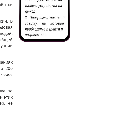
аботки
сии. В
едовая
юдей.
 общей
туации
ваниях
но 200
 через
дке по
е этих
ер, не