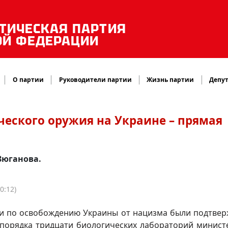
ТИЧЕСКАЯ ПАРТИЯ
ОЙ ФЕДЕРАЦИИ
О партии
Руководители партии
Жизнь партии
Депут
еского оружия на Украине – прямая
Зюганова.
0:12)
ии по освобождению Украины от нацизма были подтве
 порядка тридцати биологических лабораторий минист