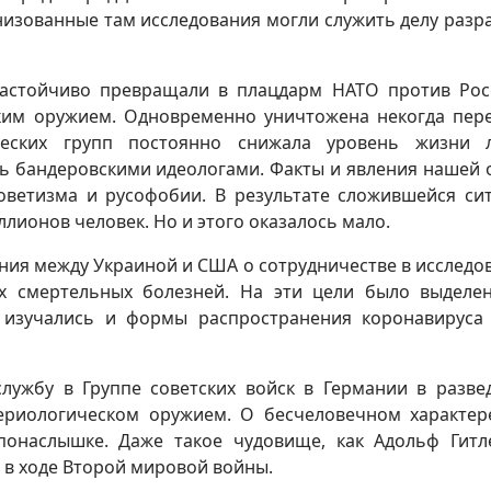
низованные там исследования могли служить делу разр
астойчиво превращали в плацдарм НАТО против Рос
ским оружием. Одновременно уничтожена некогда пер
ческих групп постоянно снижала уровень жизни л
сь бандеровскими идеологами. Факты и явления нашей
советизма и русофобии. В результате сложившейся си
ллионов человек. Но и этого оказалось мало.
ния между Украиной и США о сотрудничестве в исследо
их смертельных болезней. На эти цели было выделе
 изучались и формы распространения коронавируса
лужбу в Группе советских войск в Германии в разве
ериологическом оружием. О бесчеловечном характер
онаслышке. Даже такое чудовище, как Адольф Гитл
 в ходе Второй мировой войны.