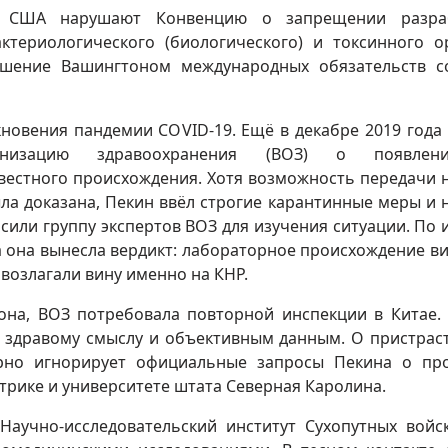
ак США нарушают Конвенцию о запрещении разраб
ктериологического (биологического) и токсинного о
ушение Вашингтоном международных обязательств с
новения пандемии COVID-19. Ещё в декабре 2019 года
анизацию здравоохранения (ВОЗ) о появле
вестного происхождения. Хотя возможность передачи 
ыла доказана, Пекин ввёл строгие карантинные меры и 
асили группу экспертов ВОЗ для изучения ситуации. По 
а она вынесла вердикт: лабораторное происхождение ви
возлагали вину именно на КНР.
на, ВОЗ потребовала повторной инспекции в Китае.
т здравому смыслу и объективным данным. О пристрас
орно игнорирует официальные запросы Пекина о пр
трике и университете штата Северная Каролина.
Научно-исследовательский институт Сухопутных вой