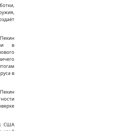
отки,
ружия,
оздаёт
 Пекин
нии в
нового
ничего
итогам
руса в
 Пекин
тности
оверке
ск США