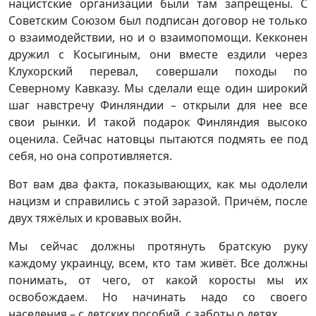
нацистские организации были там запрещены. С
Советским Союзом был подписан договор не только
о взаимодействии, но и о взаимопомощи. Кекконен
дружил с Косыгиным, они вместе ездили через
Клухорский перевал, совершали походы по
Северному Кавказу. Мы сделали еще один широкий
шаг навстречу Финляндии – открыли для нее все
свои рынки. И такой подарок Финляндия высоко
оценила. Сейчас натовцы пытаются подмять ее под
себя, но она сопротивляется.
Вот вам два факта, показывающих, как мы одолели
нацизм и справились с этой заразой. Причём, после
двух тяжёлых и кровавых войн.
Мы сейчас должны протянуть братскую руку
каждому украинцу, всем, кто там живёт. Все должны
понимать, от чего, от какой коросты мы их
освобождаем. Но начинать надо со своего
населения – с детских пособий, с заботы о детях.