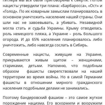
Гитлера мы все были приговорены к смерти. Потом
нацисты утвердили три плана: «Барбаросса», «Ост» и
«Голод». По их коварным замыслам планировалось в
основном уничтожить население нашей страны. Они
шли нас не завоевывать, а убивать. Незавидной
могла стать и судьба Украины. Крыму отводилась
роль немецкого пляжа, а Украине – роль большого
огорода. И до 65% населения планировалось либо
уничтожить, либо навсегда сослать в Сибирь.
Современные нацисты, живущие на Украине,
прикрываются живым щитом – женщинами,
стариками, детьми. Напомню, что подобным
образом фашисты свирепствовали на нашей
территории во время войны. Но в самой Германии
фашисты в отношении мирного гражданского
населения подобными делами не занимались.
Поэтому бандеровский фашизм – это самое жуткое
порождение нацизма. Его вскормили и вооружили