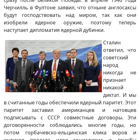
сразу после Великой Победы: в апреле 1946 года
Черчилль в Фултоне заявил, что отныне англосаксы
будут господствовать над миром, так как они
изобрели ядерное оружие, поэтому теперь
наступает дипломатия ядерной дубинки.
Сталин
ответил, что
советский
народ
никогда не
признает
никакой
диктат. И мы
в считанные годы обеспечили ядерный паритет. Этот
паритет заставил американцев и натовцев
подписывать с СССР совместные договоры. Эти
договоренности соблюдались многие годы, но
потом горбачевско-ельцинская клика воров и