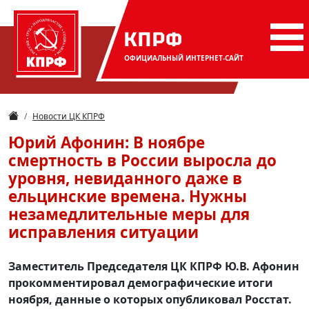
КПРФ
ОФИЦИАЛЬНЫЙ
ИНТЕРНЕТ-САЙТ
Новости ЦК КПРФ
Юрий Афонин: В ноябре
смертность в России выросла до
уровня, невиданного даже в
ельцинские времена. Нужны
незамедлительные меры для
исправления ситуации
Заместитель Председателя ЦК КПРФ Ю.В. Афонин
прокомментировал демографические итоги
ноября, данные о которых опубликовал Росстат.