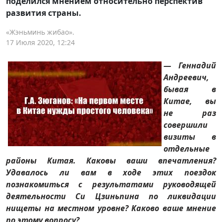
поделился мнением относительно перспектив
развития страны.
«Жэньминь жибао».
17 Июля 2020, 12:24
— Геннадий
Андреевич,
бывая в
Китае, вы
не раз
совершили
визиты в
отдельные
районы Китая. Каковы ваши впечатления?
Удавалось ли вам в ходе этих поездок
познакомиться с результатами руководящей
деятельности Си Цзиньпина по ликвидации
нищеты на местном уровне? Каково ваше мнение
по этому вопросу?