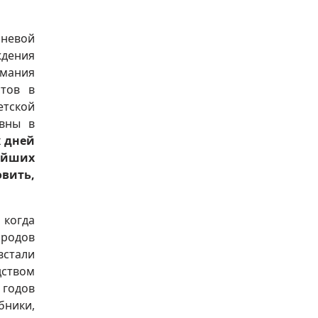
чневой
ждения
рмания
стов в
етской
овны в
х дней
нейших
овить,
 когда
ародов
встали
дством
 годов
бники,