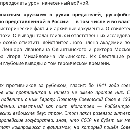
 преодолеть урон, нанесённый войной.
опасным оружием в руках предателей, русофобс
 представленной в России — в том числе и во влас
 исторические факты и архивные документы. О свидете
похи. О выводы талантливых и ответственных исследова
о особо отметить действительного члена Академии в
а Леннора Ивановича Ольштынского и ректора Моско
ора Игоря Михайловича Ильинского. Их блестящие 
и глубокие выводы о том героическом времени.
х противников за рубежом, гласит:
до 1941 года сов
в как противников и ничего не имело против них. 
поделить с ним Европу. Поэтому Советский Союз в 193
падении, известный как пакт Молотова — Риббентро
ских ведомств двух стран. Этот пакт развязал гитле
европейские государства, зная, что СССР не будет им м
тат компромисса с фашизмом, на который пошёл Сов