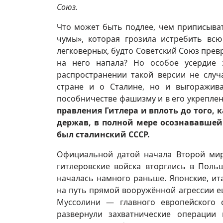
Союз.
Что может быть подлее, чем приписыва
чумы», которая грозила истребить вс
легковерных, будто Советский Союз прев
на него напала? Но особое усердие 
распространении такой версии не случ
стране и о Сталине, но и выгоражив
пособничестве фашизму и в его укреплен
правления Гитлера и вплоть до того, 
держав, в полной мере осознававшей
был сталинский СССР.
Официальной датой начала Второй миро
гитлеровские войска вторглись в Пол
началась намного раньше. Японские, ит
на путь прямой вооружённой агрессии ещ
Муссолини — главного европейского 
развернули захватнические операции