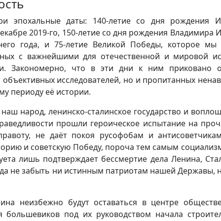
ость
три эпохальные даты: 140-летие со дня рождения 
екабре 2019-го, 150-летие со дня рождения Владимира 
его года, и 75-летие Великой Победы, которое мы
анных с важнейшими для отечественной и мировой и
и. Закономерно, что в эти дни к ним приковано 
и объективных исследователей, но и пропитанных нена
ому периоду её истории.
 наш народ, ленинско-сталинское государство и вопло
праведливости прошли героическое испытание на проч
правоту, не даёт покоя русофобам и антисоветчика
орию и советскую Победу, пороча тем самым социализм
уета лишь подтверждает бессмертие дела Ленина, Ста
да не забыть ни истинным патриотам нашей Державы, н
ина неизбежно будут оставаться в центре обществ
я большевиков под их руководством начала строите