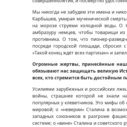
совершеннолетия, и посмертно удостоенн
Мы никогда не забудем эти имена и нико
Карбышев, умирая мученической смерть
на морозе струями холодной воды. О 
амбразуру немцев, чтобы товарищи из 
противника. О том, что пионер-развед
посреди городской площади, сбросил 
«Такой конец ждёт всех партизан» и запе
Огромные жертвы, принесённые наш
обязывают нас защищать великую Исто
всех, кто стремится быть достойным п
Усилиями зарубежных и российских лже
войны, страшнее которой не знали н
популярных у клеветников. Это мифы об 
мировой; о «неверии» Сталина в возм
западных союзников в разгроме фашист
системе; о «вине» Сталина и советского