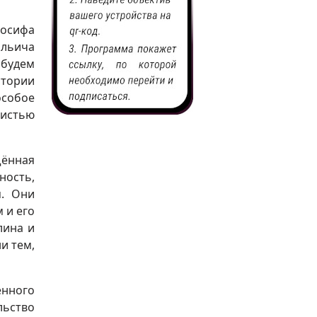
Иосифа
Ильича
 будем
стории
особое
вистью
щённая
ность,
м. Они
 и его
лина и
и тем,
енного
льство