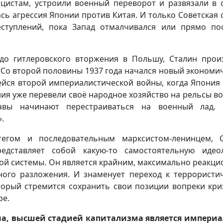
ацистам, устроили военный переворот и развязали в 
сь агрессия Японии против Китая. И только Советская 
еступлений, пока Запад отмалчивался или прямо п
 до гитлеровского вторжения в Польшу, Сталин прои
: «Со второй половины 1937 года начался новый экономи
ейся второй империалистической войны, когда Япония
ания уже перевели своё народное хозяйство на рельсы в
авы начинают перестраиваться на военный лад. 
.
егом и последовательным марксистом-ленинцем, 
дставляет собой какую-то самостоятельную идео
ой системы. Он является крайним, максимально реакц
ного разложения. И знаменует переход к террористи
торый стремится сохранить свои позиции вопреки кри
ре.
а, высшей стадией капитализма является импери