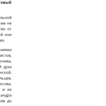
товый
альной
 им не
тво от
ой они
их.
ениями
истов,
онева,
й духа
нской,
ьцев,
осова,
а и их
сандра
жив до