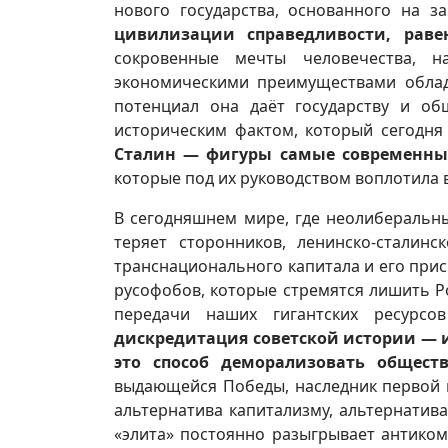
нового государства, основанного на з
цивилизации справедливости, равен
сокровенные мечты человечества, н
экономическими преимуществами облада
потенциал она даёт государству и общ
историческим фактом, который сегодня
Сталин — фигуры самые современны
которые под их руководством воплотила 
В сегодняшнем мире, где неолиберальны
теряет сторонников, ленинско-сталин
транснационального капитала и его при
русофобов, которые стремятся лишить Ро
передачи наших гигантских ресурс
дискредитация советской истории — 
это способ деморализовать обществ
выдающейся Победы, наследник первой в
альтернатива капитализму, альтернатива
«элита» постоянно разыгрывает антико