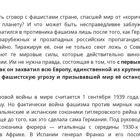
ть сговор с фашистами стране, спасшей мир от «кори
ю планету? И что может быть несправедливее заблу
ратился в противника фашизма лишь после того, как Ге
зарубежных и прозападных российских пропаганди
айно. Тиражируя её, они не только сеют ложь о Сов
ают те мировые силы, которые действительно вин
ии. Им не нужна правда, состоящая в том, что
с первы
как он захватил всю Европу, единственной из круп
 фашистскую угрозу и призывавшей мир её остан
вой войны в мире считается 1 сентября 1939 года,
ьшу. Но фактически война фашизма против мирных н
альянские и испанские союзники гитлеровского рейха 
ё до того, как это сделала сама Германия. Под руково
союзника фюрера — итальянцы с середины 1930-х
 в Африке. В Испании генерал Франко и его посо