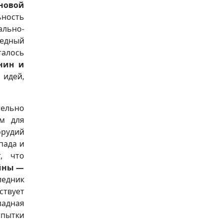
новой
ность
льно-
бедный
талось
нин и
 идей,
тельно
ым для
орудий
пада и
, что
ойны —
едник
ствует
падная
опытки