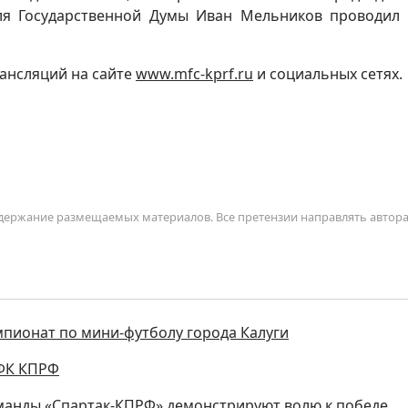
ля Государственной Думы Иван Мельников проводил 
ансляций на сайте
www.mfc-kprf.ru
и социальных сетях.
содержание размещаемых материалов. Все претензии направлять автор
мпионат по мини-футболу города Калуги
ФК КПРФ
оманды «Спартак‑КПРФ» демонстрируют волю к победе