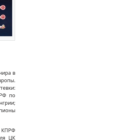
нира в
ропы.
тевки:
ПРФ по
нгрии;
пионы
 КПРФ
еля ЦК