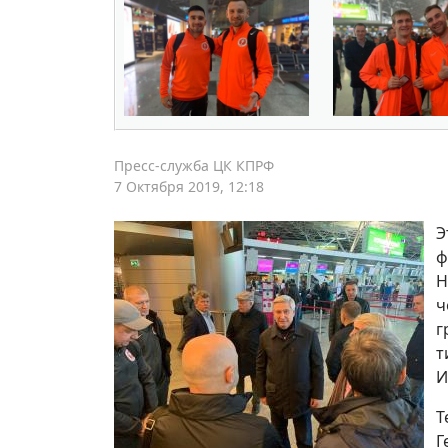
Пресс-служба ЦК КПРФ
7 Октября 2019, 12:18
Э
ф
Н
ч
г
т
И
Т
Г