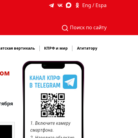
Eng / Espa
Поиск по сайту
атская вертикаль
КПРФ и мир
Агитатору
том
тября