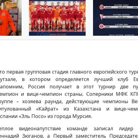
то первая групповая стадия главного европейского тур
утзале, в котором определяется лучший клуб Ев
апомним, Россия получает в этот турнир две пу
емпион и вице-чемпион страны. Соперники МФК К
руппе – хозяева раунда, действующие чемпионы Ве
итулованный «Кайрат» из Казахстана и вице-чем
спании «Эль Посо» из города Мурсия.
еплое видеонапутствие команде записал лидер
еннадий Зюганов, а Первый заместитель Председат