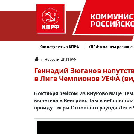
КОММУНИС
РОССИЙСК
Как вступить в КПРФ
КПРФ в вашем регионе
Новости ЦК КПРФ
Геннадий Зюганов напутст
в Лиге Чемпионов УЕФА (ви
6 октября рейсом из Внуково вице-ч
вылетела в Венгрию. Там в небольшом 
пройдут игры Основного раунда Лиги