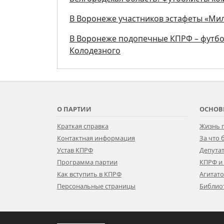
В Воронеже участников эстафеты «Мил
В Воронеже подопечные КПРФ – футбо
Колодезного
О ПАРТИИ
ОСНОВ
Краткая справка
Жизнь 
Контактная информация
За что
Устав КПРФ
Депутат
Программа партии
КПРФ и
Как вступить в КПРФ
Агитат
Персональные страницы
Библио