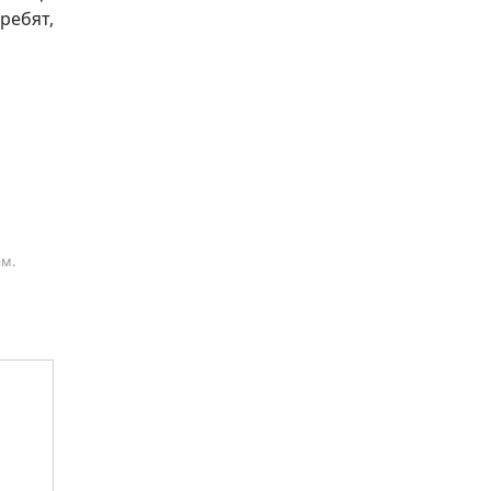
ребят,
ам.