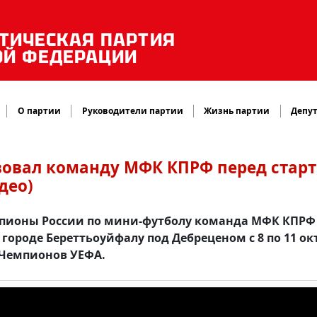
ТИЧЕСКАЯ ПАРТИЯ
ОЙ ФЕДЕРАЦИИ
О партии
Руководители партии
Жизнь партии
Депут
вовал команду МФК КПРФ перед стар
део)
емпионы России по мини-футболу команда МФК КПРФ
городе Береттьоуйфалу под Дебреценом с 8 по 11 ок
 Чемпионов УЕФА.