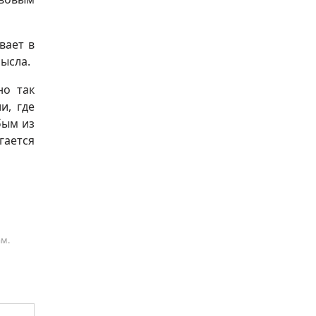
вает в
мысла.
но так
и, где
бым из
гается
ам.