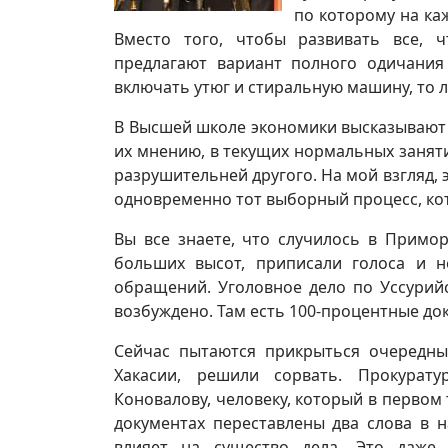
по которому на ка
Вместо того, чтобы развивать все, ч
предлагают вариант полного одичания 
включать утюг и стиральную машину, то 
В Высшей школе экономики высказывают 
их мнению, в текущих нормальных заняти
разрушительней другого. На мой взгляд, 
одновременно тот выборный процесс, кот
Вы все знаете, что случилось в Примо
больших высот, приписали голоса и н
обращений. Уголовное дело по Уссурий
возбуждено. Там есть 100-процентные док
Сейчас пытаются прикрыться очередн
Хакасии, решили сорвать. Прокурату
Коновалову, человеку, который в первом 
документах переставлены два слова в 
влияет на существо дела. Это даже 