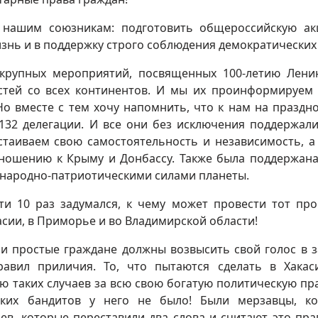
 нашим союзникам: подготовить общероссийскую а
знь и в поддержку строго соблюдения демократических
крупных мероприятий, посвященных 100-летию Лени
стей со всех континентов. И мы их проинформируем
Но вместе с тем хочу напомнить, что к нам на праздн
 132 делегации. И все они без исключения поддержал
стаиваем свою самостоятельность и независимость, а
тношению к Крыму и Донбассу. Также была поддержан
 народно-патриотическими силами планеты.
и 10 раз задумался, к чему может провести тот про
асии, в Приморье и во Владимирской области!
 и простые граждане должны возвысить свой голос в 
авил приличия. То, что пытаются сделать в Хакас
ню таких случаев за всю свою богатую политическую пра
ких бандитов у него не было! Были мерзавцы, к
цев, которые переставили два слова и считают это пр