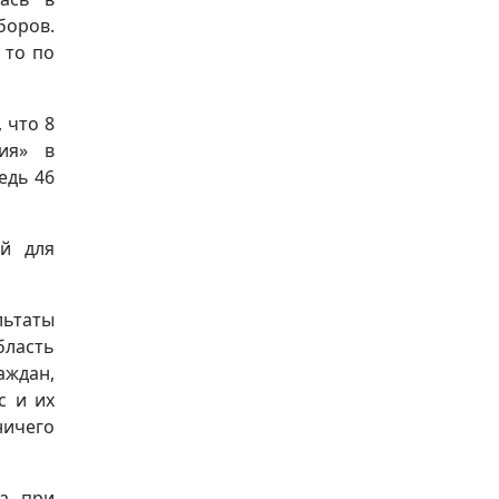
боров.
 то по
 что 8
ия» в
едь 46
ий для
льтаты
бласть
аждан,
с и их
ничего
та при