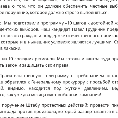
жаева о том, что он должен обеспечить честные вы
мое поручение, которое должно строго выполняться.
. Мы подготовили программу «10 шагов к достойной ж
дентских выборов. Наш кандидат Павел Грудинин пред
интересов граждан и поддержке отечественного произво
, которые и в нынешних условиях являются лучшими. С
в Хакасии.
из 10 соседних регионов. Мы готовы и завтра туда пр
ть закон и защищать свои права.
Правительственную телеграмму с требованием оста
же обратился к Генеральному прокурору с просьбой от
ый, видимо, находится под жутким давлением. Ве
го, как уже два месяца идет выборная кампания!
поручение Штабу протестных действий: провести пи
нграда против произвола, который развертывается в с
тарные права граждан!