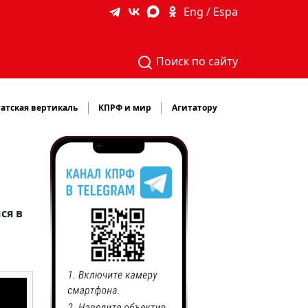
Eng / Espa
Поиск по сайту
атская вертикаль
КПРФ и мир
Агитатору
ся в