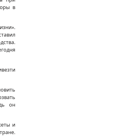
боры в
изни».
ставил
дства.
егодня
ивезти
новить
озвать
дь он
кеты и
тране.