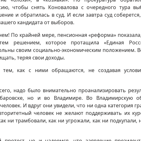
сию, чтобы снять Коновалова с очередного тура вы
ние и обратилась в суд. И если завтра суд соберется,
нашего кандидата от выборов.
нем! По крайней мере, пенсионная «реформа» показала,
тем решением, которое протащила «Единая Росс
овольны своим социально-экономическим положением. В
щать, теряя свои доходы.
 тем, как с ними обращаются, не создавая услов
всего, надо было внимательно проанализировать резу
аровске, но и во Владимире. Во Владимирскую о
еловек. И вдруг они увидели, что ни одна категория гр
авторитетный человек не желают поддерживать их кур
как ни трамбовали, как ни угрожали, как ни подкупали, 
 протест, но и надеемся, что заявление президен