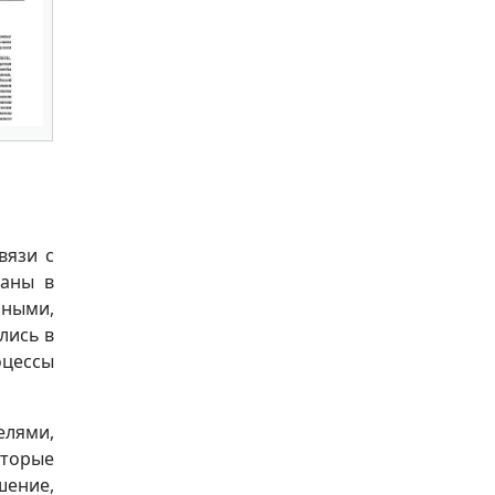
вязи с
ваны в
шными,
лись в
оцессы
елями,
оторые
шение,