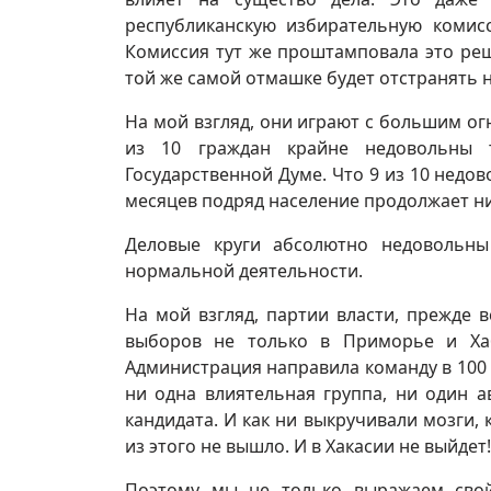
республиканскую избирательную комис
Комиссия тут же проштамповала это реше
той же самой отмашке будет отстранять 
На мой взгляд, они играют с большим ог
из 10 граждан крайне недовольны 
Государственной Думе. Что 9 из 10 нед
месяцев подряд население продолжает ни
Деловые круги абсолютно недовольны
нормальной деятельности.
На мой взгляд, партии власти, прежде 
выборов не только в Приморье и Хаб
Администрация направила команду в 100 ч
ни одна влиятельная группа, ни один 
кандидата. И как ни выкручивали мозги, 
из этого не вышло. И в Хакасии не выйдет!
Поэтому мы не только выражаем свой