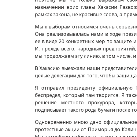
назначении врио главы Хакасии Разво
рамках закона, не красивые слова, а пря
Мы к выборам относимся очень серьезно
Она реализовывалась нами в ходе прези
ее в виде 20 конкретных мер по защите 
И, прежде всего, народных предприятий
мы продолжаем эту линию, в том числе, и 
В Хакасию выезжали наши представители 
целые делегации для того, чтобы защища
Я отправил президенту официальную 
беспредел, который там творится. Я так
решение местного прокурора, котор
подписывает такого рода бумаги после то
Одновременно мною дано официальное 
протестные акции от Приморья до Калини
Мы потребуем соблюдать закон и элемен