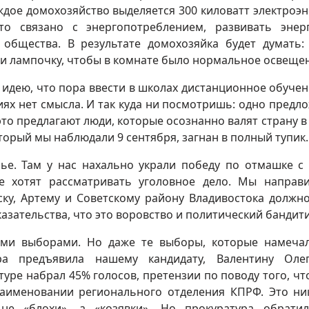
ждое домохозяйство выделяется 300 киловатт электроэн
то связано с энергопотреблением, развивать энерг
общества. В результате домохозяйка будет думать:
ли лампочку, чтобы в комнате было нормальное освеще
идею, что пора ввести в школах дистанционное обучен
ях нет смысла. И так куда ни посмотришь: одно предл
это предлагают люди, которые осознанно валят страну в 
орый мы наблюдали 9 сентября, загнан в полный тупик.
рье. Там у нас нахально украли победу по отмашке с
е хотят рассматривать уголовное дело. Мы направ
ску, Артему и Советскому району Владивостока должн
азательства, что это воровство и политический бандит
ыми выборами. Но даже те выборы, которые намеча
ра предъявила нашему кандидату, Валентину Оле
туре набрал 45% голосов, претензии по поводу того, что
наименовании регионального отделения КПРФ. Это ни
не «блохи», а «козявки». Но прокуратура обрати