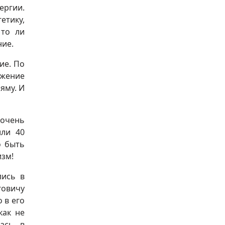
ергии.
етику,
 то ли
ние.
ие. По
ожение
яму. И
 очень
или 40
о быть
изм!
лись в
говичу
 в его
как не
лась в