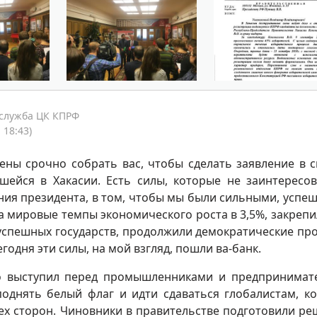
-служба ЦК КПРФ
 18:43)
ны срочно собрать вас, чтобы сделать заявление в с
шейся в Хакасии. Есть силы, которые не заинтересо
ия президента, в том, чтобы мы были сильными, успе
 мировые темпы экономического роста в 3,5%, закрепи
успешных государств, продолжили демократические пр
егодня эти силы, на мой взгляд, пошли ва-банк.
о выступил перед промышленниками и предпринимат
поднять белый флаг и идти сдаваться глобалистам, к
сех сторон. Чиновники в правительстве подготовили ре