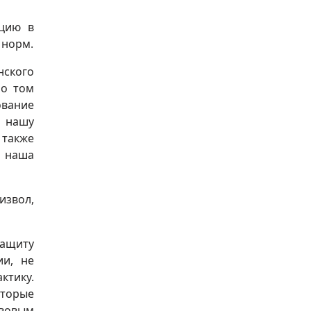
кцию в
 норм.
нского
 о том
ование
и нашу
 также
а наша
извол,
защиту
ии, не
ктику.
оторые
авовым