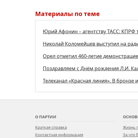
Материалы по теме
Юрий Афонин – агентству ТАСС: КПРФ т
Николай Коломейцев выступил на рад
Орел отметил 460-летие демонстраци
Поздравляем с Днём рождения Л.И. К
Телеканал «Красная линия». В бронзе 
О ПАРТИИ
ОСНОВ
Краткая справка
Жизнь 
Контактная информация
За что