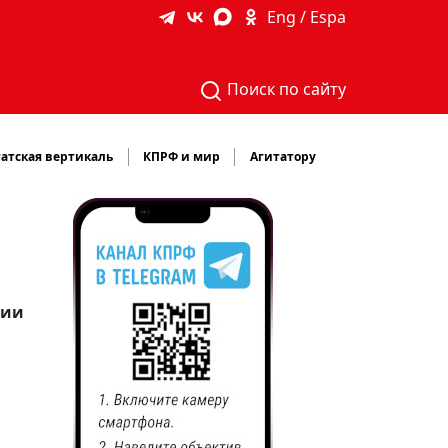
Eng / Espa
Поиск по сайту
атская вертикаль
КПРФ и мир
Агитатору
ции