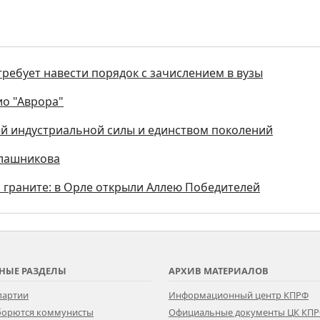
ребует навести порядок с зачислением в вузы
ио "Аврора"
ей индустриальной силы и единством поколений
алашникова
и граните: в Орле открыли Аллею Победителей
НЫЕ РАЗДЕЛЫ
АРХИВ МАТЕРИАЛОВ
партии
Информационный центр КПРФ
 борются коммунисты
Официальные документы ЦК КП