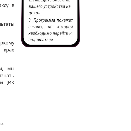
ксу" в
льтаты
иркому
 крае
и, мы
изнать
ии ЦИК
ам.