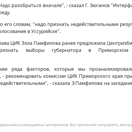
Надо разобраться вначале", - сказал Г. Зюганов "Интерфа
реду.
о его словам, "надо признать недействительными резу
олосования в Уссурийске".
лава ЦИК Элла Памфилова ранее предложила Центризб
ризнать выборы губернатора в Приморском
нии ряда факторов, которые мы проанализировал
т, - рекомендовать комиссии ЦИК Приморского края пр
едействительными", - сказала Э.Памфилова на заседан
содержание размещаемых материалов. Все претензии направлять автор