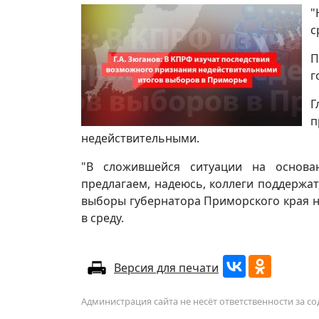
"
с
П
г
Г
п
недействительными.
"В сложившейся ситуации на основа
предлагаем, надеюсь, коллеги поддержа
выборы губернатора Приморского края н
в среду.
Версия для печати
Администрация сайта не несёт ответственности за 