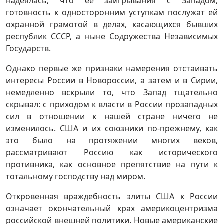
надеялась, что ее заигрывания с Западом,
готовность к односторонним уступкам послужат ей
охранной грамотой в делах, касающихся бывших
республик СССР, а ныне Содружества Независимых
Государств.
Однако первые же признаки намерения отстаивать
интересы России в Новороссии, а затем и в Сирии,
немедленно вскрыли то, что Запад тщательно
скрывал: с приходом к власти в России прозападных
сил в отношении к нашей стране ничего не
изменилось. США и их союзники по-прежнему, как
это было на протяжении многих веков,
рассматривают Россию как исторического
противника, как основное препятствие на пути к
тотальному господству над миром.
Откровенная враждебность элиты США к России
означает окончательный крах америкоцентризма
российской внешней политики. Новые американские