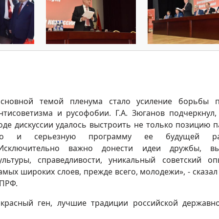
сновной темой пленума стало усиление борьбы п
нтисоветизма и русофобии. Г.А. Зюганов подчеркнул,
оде дискуссии удалось выстроить не только позицию п
о и серьезную программу ее будущей ра
Исключительно важно донести идеи дружбы, вы
ультуры, справедливости, уникальный советский о
амых широких слоев, прежде всего, молодежи», - сказал
ПРФ.
 красный ген, лучшие традиции российской державн