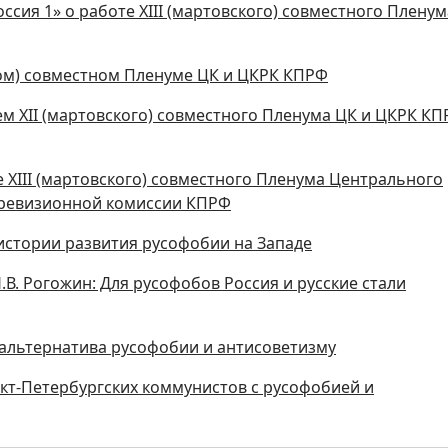
ссия 1» о работе XIII (мартовского) совместного Пленум
ском) совместном Пленуме ЦК и ЦКРК КПРФ
 XII (мартовского) совместного Пленума ЦК и ЦКРК К
XIII (мартовского) совместного Пленума Центрального
-ревизионной комиссии КПРФ
 истории развития русофобии на Западе
В. Рогожин: Для русофобов Россия и русские стали
- альтернатива русофобии и антисоветизму
нкт-Петербургских коммунистов с русофобией и