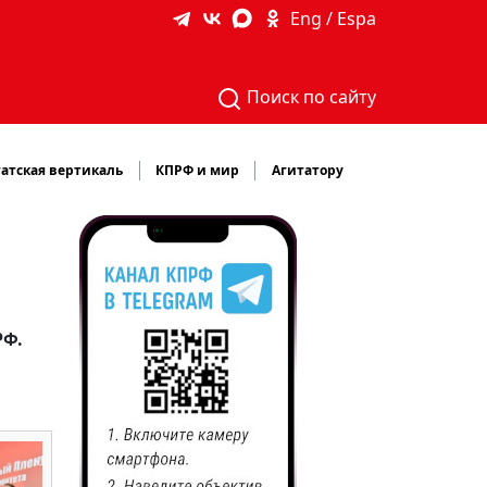
Eng / Espa
Поиск по сайту
атская вертикаль
КПРФ и мир
Агитатору
РФ.