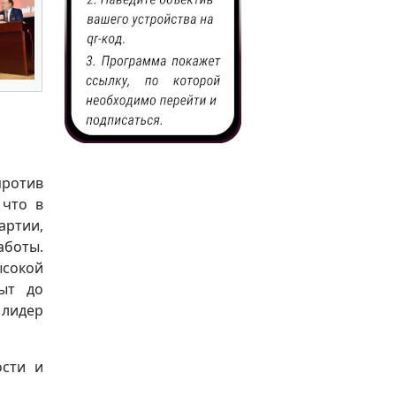
ротив
 что в
артии,
боты.
сокой
пыт до
 лидер
ости и