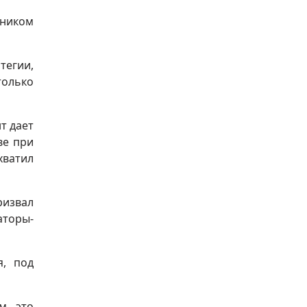
ником
тегии,
только
т дает
ве при
хватил
ризвал
аторы-
я, под
м, это