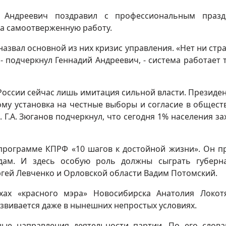
й Андреевич поздравил с профессиональным празд
за самоотверженную работу.
назвал основной из них кризис управления. «Нет ни стра
- подчеркнул Геннадий Андреевич, - система работает 
 России сейчас лишь имитация сильной власти. Президен
тому установка на честные выборы и согласие в общест
 Г.А. Зюганов подчеркнул, что сегодня 1% населения за
программе КПРФ «10 шагов к достойной жизни». Он п
дам. И здесь особую роль должны сыграть губерн
ргей Левченко и Орловской области Вадим Потомский.
ах «красного мэра» Новосибирска Анатолия Локот
звивается даже в нынешних непростых условиях.
ые направления деятельности партии. По его слова