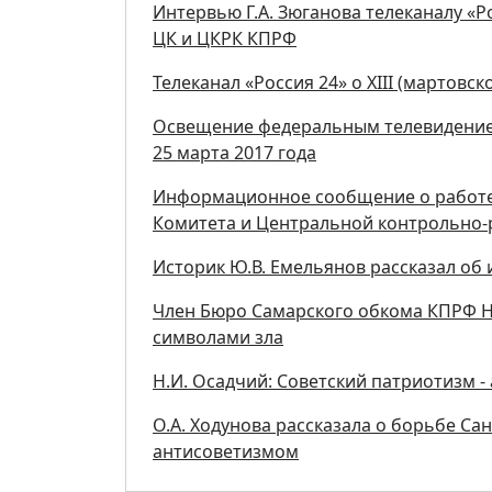
Интервью Г.А. Зюганова телеканалу «Ро
ЦК и ЦКРК КПРФ
Телеканал «Россия 24» о XIII (мартов
Освещение федеральным телевидением
25 марта 2017 года
Информационное сообщение о работе 
Комитета и Центральной контрольно
Историк Ю.В. Емельянов рассказал об
Член Бюро Самарского обкома КПРФ Н.
символами зла
Н.И. Осадчий: Советский патриотизм 
О.А. Ходунова рассказала о борьбе Са
антисоветизмом