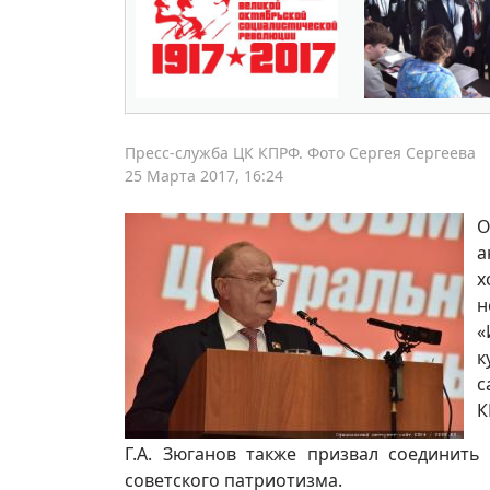
Пресс-служба ЦК КПРФ. Фото Сергея Сергеева
25 Марта 2017, 16:24
О
а
х
н
«
к
с
К
Г.А. Зюганов также призвал соединить
советского патриотизма.