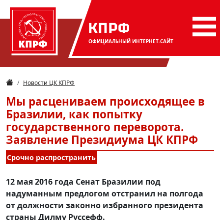
КПРФ
ОФИЦИАЛЬНЫЙ
ИНТЕРНЕТ-САЙТ
Новости ЦК КПРФ
Мы расцениваем происходящее в
Бразилии, как попытку
государственного переворота.
Заявление Президиума ЦК КПРФ
Срочно распространить
12 мая 2016 года Сенат Бразилии под
надуманным предлогом отстранил на полгода
от должности законно избранного президента
страны Дилму Руссефф.