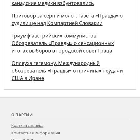
канадские медики взбунтовались
Приговор за серп и молот. Газета «Правда» о
судилище над Компартией Словакии
Триумф австрийских коммунистов.
Обозреватель «Правды» о сенсационных
итогах выборов в городской совет Граца
Оплеуха гегемону. Международный
обозреватель «Правды» о причинах неудачи
США в Иране
О ПАРТИИ
Краткая справка
Контактная информация