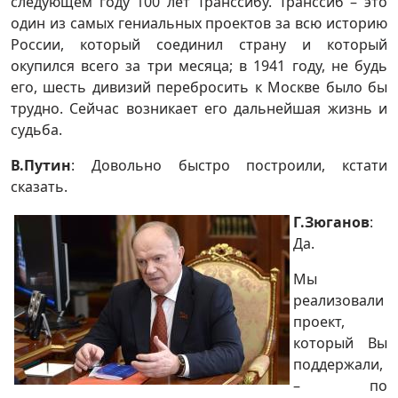
следующем году 100 лет Транссибу. Транссиб – это
один из самых гениальных проектов за всю историю
России, который соединил страну и который
окупился всего за три месяца; в 1941 году, не будь
его, шесть дивизий перебросить к Москве было бы
трудно. Сейчас возникает его дальнейшая жизнь и
судьба.
В.Путин
: Довольно быстро построили, кстати
сказать.
Г.Зюганов
:
Да.
Мы
реализовали
проект,
который Вы
поддержали,
– по