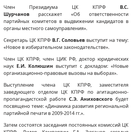
Член Президиума ЦК КПРФ
В.С.
Шурчанов
расскажет «Об ответственности
партийных комитетов в выдвижении кандидатов в
органы местного самоуправления».
Секретарь ЦК КПРФ
В.Г. Соловьев
выступит на тему:
«Новое в избирательном законодательстве».
Член ЦК КПРФ, член ЦИК РФ, доктор юридических
наук
Е.И. Колюшин
выступит с докладом: «Новые
организационно-правовые вызовы на выборах».
Выступление члена ЦК КПРФ, заместителя
заведующего отделом ЦК КПРФ по агитационно-
пропагандистской работе
С.Э. Аниховского
будет
посвящено теме: «Динамика развития региональной
партийной печати в 2009-2014 гг.».
Затем состоятся заседания постоянных комиссий ЦК
КПРФ. Лидер Компартии Г.А. Зюганов сегодня