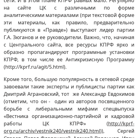
сети. И в этом плане КПРФ равных мало. Регулярно
на сайте ЦК с различными по форме
аналитическими материалами (при текстовой форме
эти материалы, как правило, предварительно
публикуются в «Правде») выступают лидер партии
Г.А. Зюганов и ее руководители. Важно, что, начиная
с Центрального сайта, все ресурсы КПРФ ярко и
образно пропагандируют программные установки
КПРФ, в том числе ее Антикризисную Программу
(http://kprf.ru/agit/5.html).
Кроме того, большую популярность в сетевой среде
завоевали такие эксперты и публицисты партии как
Дмитрий Аграновский, тот же Александр Евдокимов
(отметим, что он - один из авторов посвященного
борьбе с либеральными мифами спецвыпуска
«Вестника организационно-партийной и кадровой
работы ЦК КПРФ» (
http://kprf-
org.ru/archiv/vestnik240/vestnik240.html
)), Сергей