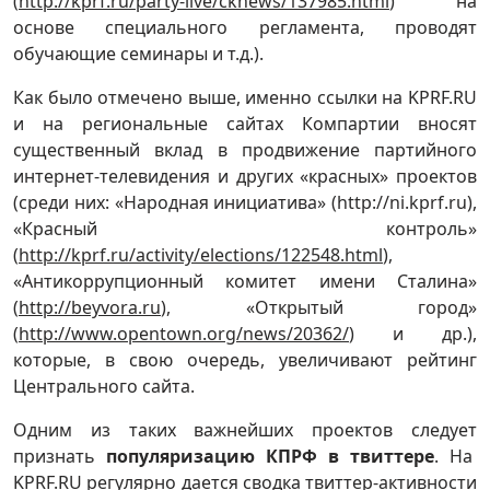
(
http://kprf.ru/party-live/cknews/137985.html
) на
основе специального регламента, проводят
обучающие семинары и т.д.).
Как было отмечено выше, именно ссылки на KPRF.RU
и на региональные сайтах Компартии вносят
существенный вклад в продвижение партийного
интернет-телевидения и других «красных» проектов
(среди них: «Народная инициатива» (http://ni.kprf.ru),
«Красный контроль»
(
http://kprf.ru/activity/elections/122548.html
),
«Антикоррупционный комитет имени Сталина»
(
http://beyvora.ru
), «Открытый город»
(
http://www.opentown.org/news/20362/
) и др.),
которые, в свою очередь, увеличивают рейтинг
Центрального сайта.
Одним из таких важнейших проектов следует
признать
популяризацию КПРФ в твиттере
. На
KPRF.RU регулярно дается сводка твиттер-активности