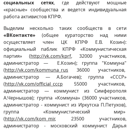
социальных сетях
, где действуют мощные
«красные» сообщества и ведется индивидуальная
работа активистов КПРФ.
Выделим несколько таких сообществ в сети
«ВКонтакте»
(общее кураторство над ними
осуществляет член ЦК КПРФ Е.В. Козин):
официальный паблик КПРФ «Коммунистическая
партия» (
http://vk.com/kprf
, 32000 участников,
администратор — Е.Козин); группа "Коммуна"
(
http://vk.com/kommuna_rus
36000 участников,
администратор — А.Богачев); группа «СССР»
(
http://vk.com/official_cccp
55000 участников,
администратор — коммунист из Симферополя
А.Чернышов); группа «Коммуна» (36000 участников,
администратор - коммунист из Иркутска П.Петухов),
группа «Коммунистический мир»
(
http://vk.com/kom_mir
, 23500 участников,
администратор - московский коммунист Дарья