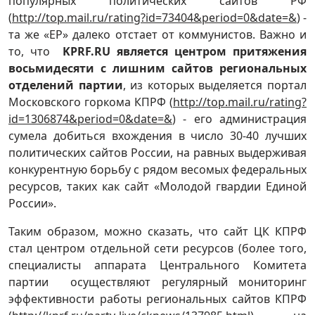
популярных политических сайтов РФ
(
http://top.mail.ru/rating?id=73404&period=0&date=&
) -
та же «ЕР» далеко отстает от коммунистов. Важно и
то, что
KPRF
.
RU
является центром притяжения
восьмидесяти с лишним сайтов региональных
отделений партии
, из которых выделяется портал
Московского горкома КПРФ (
http://top.mail.ru/rating?
id=1306874&period=0&date=&
) - его администрация
сумела добиться вхождения в число 30-40 лучших
политических сайтов России, на равных выдерживая
конкурентную борьбу с рядом весомых федеральных
ресурсов, таких как сайт «Молодой гвардии Единой
России».
Таким образом, можно сказать, что сайт ЦК КПРФ
стал центром отдельной сети ресурсов (более того,
специалисты аппарата Центрального Комитета
партии осуществляют регулярный мониторинг
эффективности работы региональных сайтов КПРФ