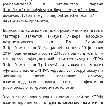
руководителей и активистов партии
(
http://kprf.ru/analytics/partiinye-lidery-kprf-aktivno-
osvaivaiut-tvitter-novyi-reiting-tvitteraktivnosti-na-1-
dekabria-2014-goda.html
).
Безусловно, самым мощным оружием коммунистов в
твиттере является аккаунт лидера народно-
патриотических сил Г.А. Зюганова
(
https://twitter.com/G_Zyuganov
), на ночь 10 февраля
2014 года имевший более 231000 подписчиков. В то
же время официальный твиттер-аккаунт КПРФ
(
https://twitter.com/kprfnews
) и аккаунты многих
официальных лиц КПРФ, «вращаясь» вокруг аккаунта
Зюганова, также составляют особую,
взаимоподдерживающуюся сеть, эффективно
работающую по «роевой» технологии.
Эта система (равно как и «паутина» сайтов КПРФ)
взаимопереплетена
с деятельностью партии в