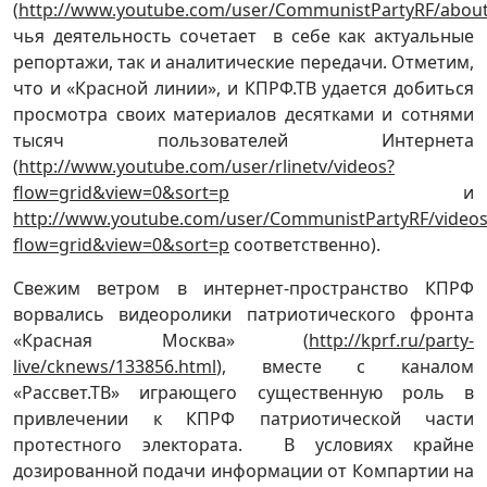
(
http://www.youtube.com/user/CommunistPartyRF/abou
чья деятельность сочетает в себе как актуальные
репортажи, так и аналитические передачи. Отметим,
что и «Красной линии», и КПРФ.ТВ удается добиться
просмотра своих материалов десятками и сотнями
тысяч пользователей Интернета
(
http://www.youtube.com/user/rlinetv/videos?
flow=grid&view=0&sort=p
и
http://www.youtube.com/user/CommunistPartyRF/videos
flow=grid&view=0&sort=p
соответственно).
Свежим ветром в интернет-пространство КПРФ
ворвались видеоролики патриотического фронта
«Красная Москва» (
http://kprf.ru/party-
live/cknews/133856.html
), вместе с каналом
«Рассвет.ТВ» играющего существенную роль в
привлечении к КПРФ патриотической части
протестного электората. В условиях крайне
дозированной подачи информации от Компартии на