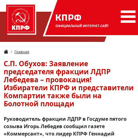
КПРФ
ОФИЦИАЛЬНЫЙ
ИНТЕРНЕТ-САЙТ
Главная
С.П. Обухов: Заявление
председателя фракции ЛДПР
Лебедева – провокация!
Избиратели КПРФ и представители
Компартии также были на
Болотной площади
Руководитель фракции ЛДПР в Госдуме пятого
созыва Игорь Лебедев сообщил газете
«Коммерсант», что лидер КПРФ Геннадий