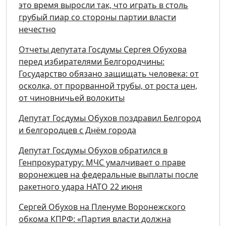
это время выросли так, что играть в столь
грубый пиар со стороны партии власти
нечестно
Отчеты депутата Госдумы Сергея Обухова
перед избирателями Белгородчины:
Государство обязано защищать человека: от
осколка, от прорванной трубы, от роста цен,
от чиновничьей волокиты
Депутат Госдумы Обухов поздравил Белгород
и белгородцев с Днём города
Депутат Госдумы Обухов обратился в
Генпрокуратуру: МЧС умалчивает о праве
воронежцев на федеральные выплаты после
ракетного удара НАТО 22 июня
Сергей Обухов на Пленуме Воронежского
обкома КПРФ: «Партия власти должна