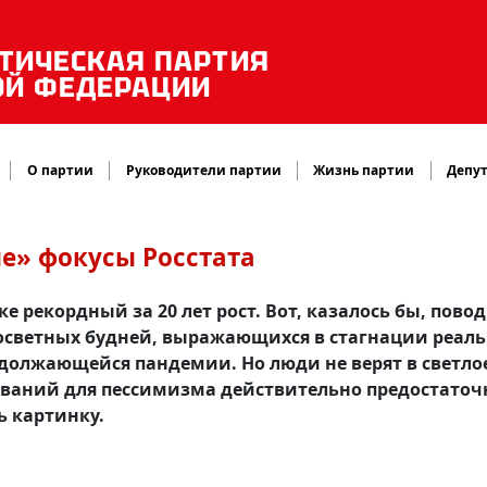
ТИЧЕСКАЯ ПАРТИЯ
ОЙ ФЕДЕРАЦИИ
О партии
Руководители партии
Жизнь партии
Депут
ые» фокусы Росстата
 рекордный за 20 лет рост. Вот, казалось бы, повод
росветных будней, выражающихся в стагнации реал
одолжающейся пандемии. Но люди не верят в светло
ований для пессимизма действительно предостаточ
ь картинку.