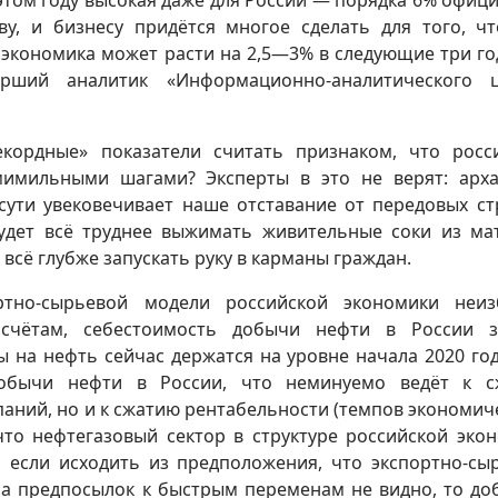
этом году высокая даже для России — порядка 6% офиц
у, и бизнесу придётся многое сделать для того, ч
 экономика может расти на 2,5—3% в следующие три го
арший аналитик «Информационно-аналитического ц
кордные» показатели считать признаком, что росс
мимильными шагами? Эксперты в это не верят: арх
 сути увековечивает наше отставание от передовых ст
удет всё труднее выжимать живительные соки из ма
 всё глубже запускать руку в карманы граждан.
ртно-сырьевой модели российской экономики неи
асчётам, себестоимость добычи нефти в России з
ны на нефть сейчас держатся на уровне начала 2020 год
добычи нефти в России, что неминуемо ведёт к с
аний, но и к сжатию рентабельности (темпов экономич
что нефтегазовый сектор в структуре российской эко
 если исходить из предположения, что экспортно-сы
 а предпосылок к быстрым переменам не видно, то до