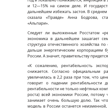
год и локально понижаются, инфляция в 
и 12—15% на самом деле. И государств
дальнейшем избежать застоя. В среднем
сказала «Правде» Анна Бодрова, ст
«Альпари».
Следует ли выложенные Росстатом «ре
экономика в дальнейшем зашагает се
структура отечественного хозяйства по
дальше энергетическим корпорациям б
России. А значит, правительству придется
«К сожалению, рентабельность экспо
снижается. Согласно официальным р
увеличилась в 2,2 раза при том, что це
говорит о падении рентабельности 
рентабельности не только нефтяных комп
роста) всей экономики России, потому 
занимает очень большую долю. Так что
модель в России останется неизменной,