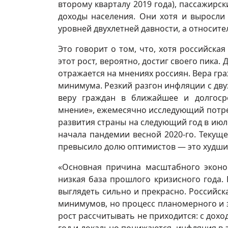
второму кварталу 2019 года), пассажирс
доходы населения. Они хотя и выросли 
уровней двухлетней давности, а относите
Это говорит о том, что, хотя российска
этот рост, вероятно, достиг своего пика
отражается на мнениях россиян. Вера гр
минимума. Резкий разгон инфляции с дв
веру граждан в ближайшее и долгоср
мнение», ежемесячно исследующий потре
развития страны на следующий год в июле
начала пандемии весной 2020-го. Текуще
превысило долю оптимистов — это худший
«Основная причина масштабного эконом
низкая база прошлого кризисного года.
выглядеть сильно и прекрасно. Российск
минимумов, но процесс планомерного и 
рост рассчитывать не приходится: с дохо