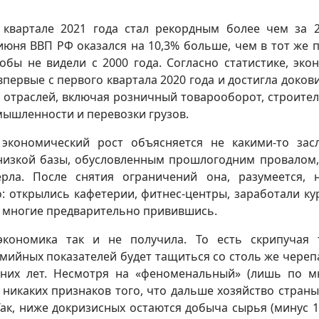
квартале 2021 года стал рекордным более чем за 2
июня ВВП РФ оказался на 10,3% больше, чем в тот же 
обы не видели с 2000 года. Согласно статистике, эко
впервые с первого квартала 2020 года и достигла доков
у отраслей, включая розничный товарооборот, строител
ышленности и перевозки грузов.
экономический рост объясняется не какими-то зас
 низкой базы, обусловленным прошлогодним провалом,
рла. После снятия ограничений она, разумеется, 
го: открылись кафетерии, фитнес-центры, заработали ку
, многие предварительно привившись.
кономика так и не получила. То есть скрипучая 
мийных показателей будет тащиться со столь же чере
дних лет. Несмотря на «феноменальный» (лишь по 
, никаких признаков того, что дальше хозяйство страны
Так, ниже докризисных остаются добыча сырья (минус 1