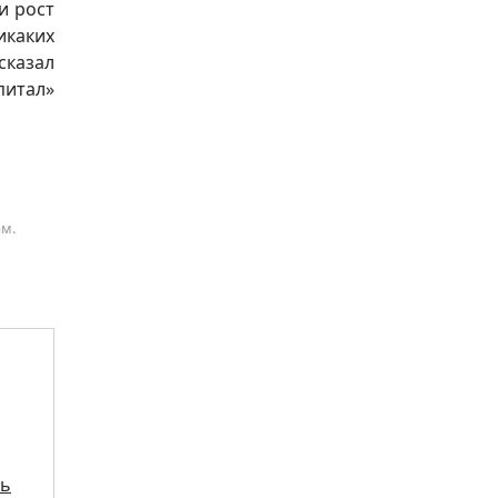
и рост
икаких
сказал
питал»
ам.
сь