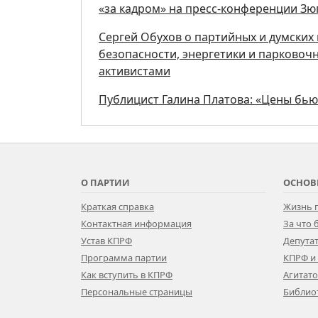
«за кадром» на пресс-конференции Зю
Сергей Обухов о партийных и думских и
безопасности, энергетики и парковоч
активистами
Публицист Галина Платова: «Цены бь
О ПАРТИИ
ОСНОВ
Краткая справка
Жизнь 
Контактная информация
За что
Устав КПРФ
Депутат
Программа партии
КПРФ и
Как вступить в КПРФ
Агитат
Персональные страницы
Библио