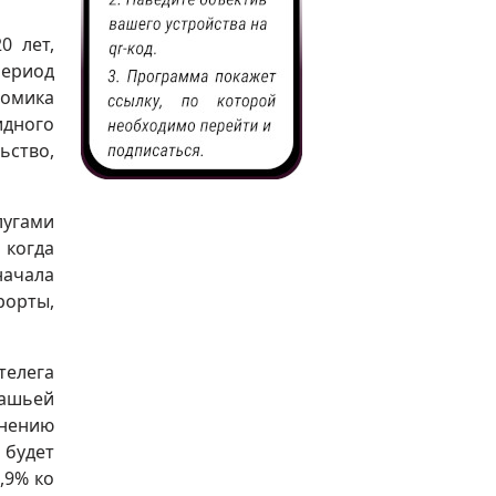
0 лет,
период
номика
идного
ьство,
лугами
 когда
начала
рорты,
телега
пашьей
мнению
 будет
,9% ко