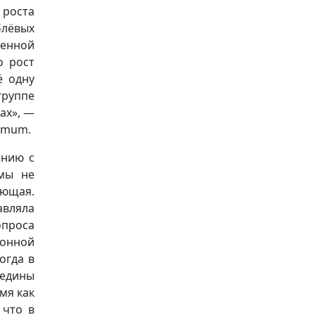
 роста
блёвых
венной
о рост
ё одну
группе
ах», —
timum.
ению с
 мы не
яющая.
авляла
опроса
онной
огда в
редины
мя как
 что в