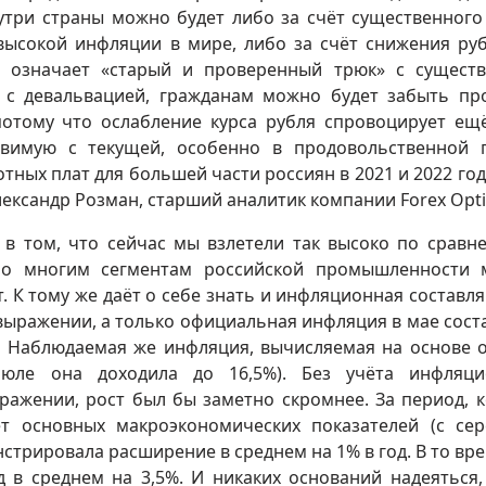
утри страны можно будет либо за счёт существенного
 высокой инфляции в мире, либо за счёт снижения ру
о означает «старый и проверенный трюк» с сущест
, с девальвацией, гражданам можно будет забыть пр
потому что ослабление курса рубля спровоцирует ещ
авимую с текущей, особенно в продовольственной 
отных плат для большей части россиян в 2021 и 2022 год
ександр Розман, старший аналитик компании Forex Op
 в том, что сейчас мы взлетели так высоко по сравн
 по многим сегментам российской промышленности
т. К тому же даёт о себе знать и инфляционная составл
выражении, а только официальная инфляция в мае сост
%. Наблюдаемая же инфляция, вычисляемая на основе 
юле она доходила до 16,5%). Без учёта инфляци
ражении, рост был бы заметно скромнее. За период, к
ёт основных макроэкономических показателей (с се
стрировала расширение в среднем на 1% в год. В то вре
 в среднем на 3,5%. И никаких оснований надеяться,