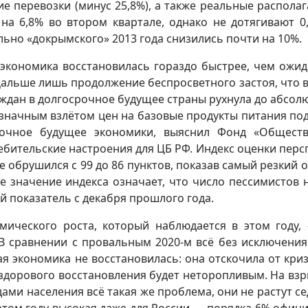
кие перевозки (минус 25,8%), а также реальные распола
на 6,8% во втором квартале, однако не дотягивают 0
льно «докрымского» 2013 года снизились почти на 10%.
я экономика восстановилась гораздо быстрее, чем ожид
. Дальше лишь продолжение беспросветного застоя, что 
аждан в долгосрочное будущее страны рухнула до абсол
узначным взлётом цен на базовые продукты питания по
очное будущее экономики, выяснил Фонд «Общест
бительские настроения для ЦБ РФ. Индекс оценки перс
 обрушился с 99 до 86 пунктов, показав самый резкий о
е значение индекса означает, что число пессимистов 
 показатель с декабря прошлого года.
ического роста, который наблюдается в этом году,
 В сравнении с провальным 2020-м всё без исключения
ая экономика не восстановилась: она отскочила от кри
здорового восстановления будет неторопливым. На вз
дами населения всё такая же проблема, они не растут с