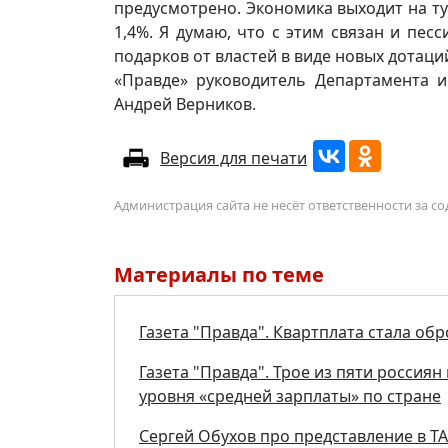
предусмотрено. Экономика выходит на ту 
1,4%. Я думаю, что с этим связан и пес
подарков от властей в виде новых дотаци
«Правде» руководитель Департамента 
Андрей Верников.
Версия для печати
Администрация сайта не несёт ответственности за 
Материалы по теме
Газета "Правда". Квартплата стала об
Газета "Правда". Трое из пяти россия
уровня «средней зарплаты» по стране
Сергей Обухов про представление в Т