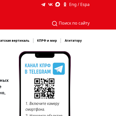
Eng / Espa
Поиск по сайту
атская вертикаль
КПРФ и мир
Агитатору
ьных
е
но,