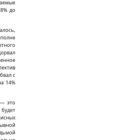
гаемые
,8% до
алось,
вполне
ютного
дорвал
венное
пектив
бвал с
на 14%
 — это
 будет
зисных
рывной
едьмой