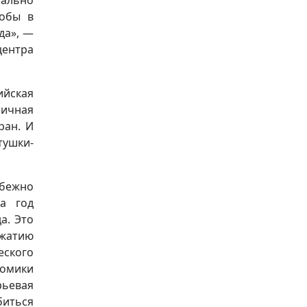
иально
тобы в
да», —
ентра
ийская
аичная
ран. И
тушки-
збежно
а год
а. Это
жатию
еского
номики
рьевая
биться