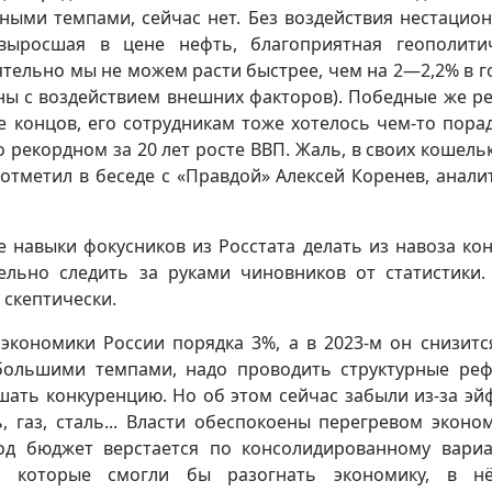
ными темпами, сейчас нет. Без воздействия нестацио
 выросшая в цене нефть, благоприятная геополити
ятельно мы не можем расти быстрее, чем на 2—2,2% в го
аны с воздействием внешних факторов). Победные же р
це концов, его сотрудникам тоже хотелось чем-то пора
 рекордном за 20 лет росте ВВП. Жаль, в своих кошель
отметил в беседе с «Правдой» Алексей Коренев, анали
 навыки фокусников из Росстата делать из навоза кон
ельно следить за руками чиновников от статистики.
 скептически.
экономики России порядка 3%, а в 2023-м он снизитс
большими темпами, надо проводить структурные ре
ать конкуренцию. Но об этом сейчас забыли из-за эй
 газ, сталь... Власти обеспокоены перегревом эконо
д бюджет верстается по консолидированному вариа
в, которые смогли бы разогнать экономику, в н