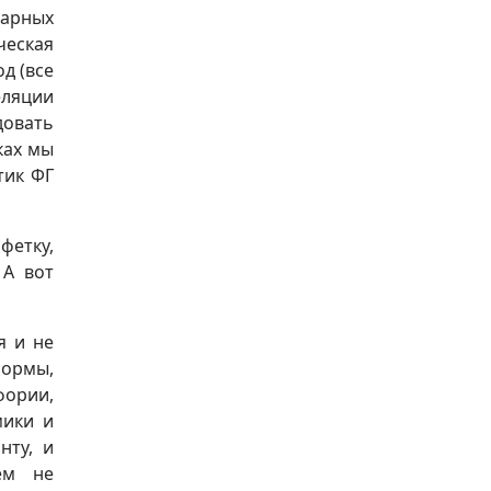
нарных
ческая
д (все
еляции
довать
ках мы
тик ФГ
фетку,
 А вот
я и не
формы,
фории,
мики и
нту, и
ём не