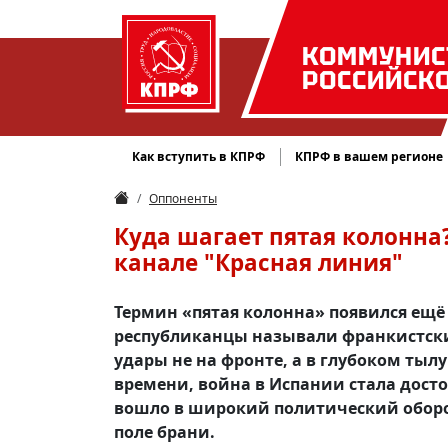
КОММУНИС
РОССИЙСК
Как вступить в КПРФ
КПРФ в вашем регионе
Оппоненты
Куда шагает пятая колонна
канале "Красная линия"
Термин «пятая колонна» появился ещё
республиканцы называли франкистск
удары не на фронте, а в глубоком тылу
времени, война в Испании стала дост
вошло в широкий политический оборот
поле брани.