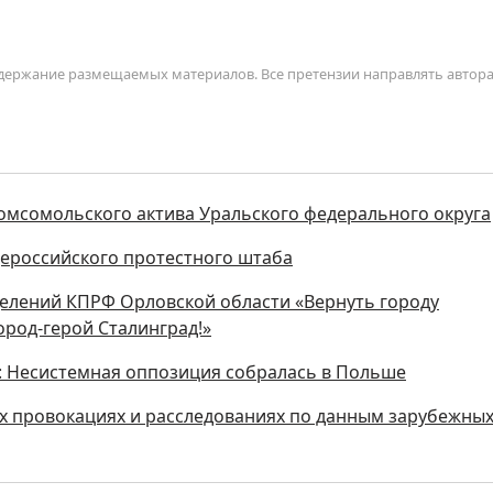
содержание размещаемых материалов. Все претензии направлять автор
комсомольского актива Уральского федерального округа
щероссийского протестного штаба
делений КПРФ Орловской области «Вернуть городу
ород-герой Сталинград!»
»: Несистемная оппозиция собралась в Польше
 провокациях и расследованиях по данным зарубежны