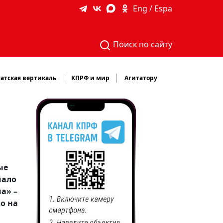
Eng / Espa
Поиск по сайту
атская вертикаль
КПРФ и мир
Агитатору
ые
мало
а» –
о на