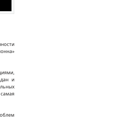
нности
лонна»
циями,
йдан и
ольных
 самая
роблем