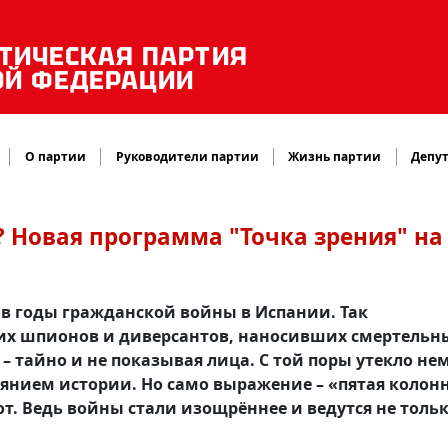
ТИЧЕСКАЯ ПАРТИЯ
ОЙ ФЕДЕРАЦИИ
О партии
Руководители партии
Жизнь партии
Депут
? Новая программа "Точка зрения" на
 в годы гражданской войны в Испании. Так
их шпионов и диверсантов, наносивших смертельн
 – тайно и не показывая лица. С той поры утекло не
оянием истории. Но само выражение – «пятая колонн
. Ведь войны стали изощрённее и ведутся не тольк