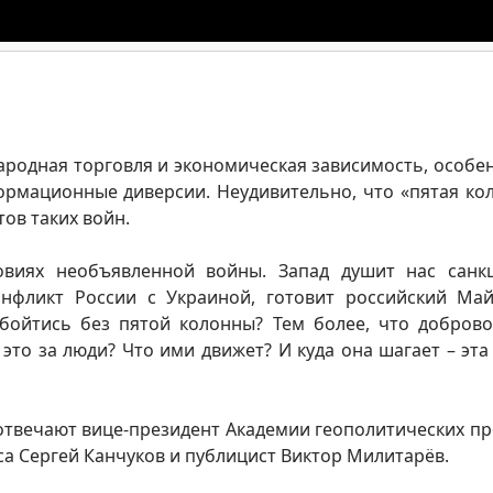
ародная торговля и экономическая зависимость, особе
ормационные диверсии. Неудивительно, что «пятая ко
ов таких войн.
овиях необъявленной войны. Запад душит нас санк
онфликт России с Украиной, готовит российский Ма
бойтись без пятой колонны? Тем более, что добров
 это за люди? Что ими движет? И куда она шагает – эта
 отвечают вице-президент Академии геополитических п
са Сергей Канчуков и публицист Виктор Милитарёв.