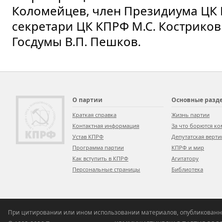
Коломейцев, член Президиума ЦК 
секретари ЦК КПРФ М.С. Костриков 
Госдумы В.П. Пешков.
О партии
Основные разд
Краткая справка
Жизнь партии
Контактная информация
За что борются к
Устав КПРФ
Депутатская верти
Программа партии
КПРФ и мир
Как вступить в КПРФ
Агитатору
Персональные страницы
Библиотека
При цитировании или ином использовании материалов, опубликованн