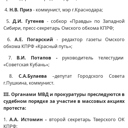
4.
Н.В. Приз
- коммунист, мэр г.Краснодара;
5.
Д.И. Гутенев
- собкор «Правды» по Западной
Сибири, пресс-секретарь Омского обкома КПРФ;
6.
А.Е. Погарский
- редактор газеты Омского
обкома КПРФ «Красный путь»;
7.
В.И. Потапов -
руководитель телестудии
«Советская Кубань»;
8.
С.А.Булаева
–депутат Городского Совета
г.Пушкина, коммунист.
III
. Органами МВД и прокуратуры преследуются в
судебном порядке за участие в массовых акциях
протеста:
1.
А.А. Истомин -
второй секретарь Тверского ОК
КПРФ;