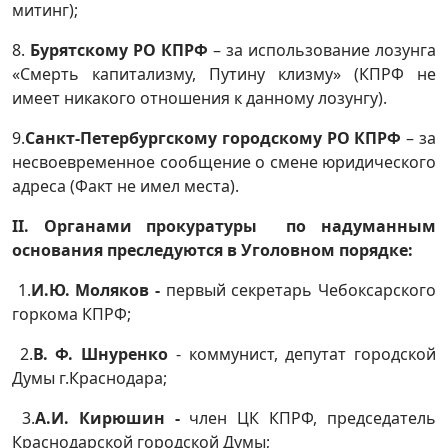
митинг);
8.
Бурятскому РО КПРФ
– за использование лозунга
«Смерть капитализму, Путину клизму» (КПРФ не
имеет никакого отношения к данному лозунгу).
9.
Санкт-Петербургскому городскому РО КПРФ
– за
несвоевременное сообщение о смене юридического
адреса (Факт не имел места).
II
. Органами прокуратуры по надуманным
основания преследуются в Уголовном порядке:
1.
И.Ю. Моляков -
первый секретарь Чебоксарского
горкома КПРФ;
2.
В. Ф. Шнуренко
- коммунист, депутат городской
Думы г.Краснодара;
3.
А.И. Кирюшин -
член ЦК КПРФ, председатель
Краснодарской городской Думы;