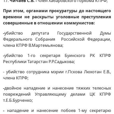
17.
Чичаев С.В. -
член Хабаровского горкома КПРФ;
При этом, органами прокуратуры до настоящего
времени не раскрыты уголовные преступления
совершенные в отношении коммунистов:
-
убийство депутата Государственной Думы
Федерального Собрания Российской Федерации,
члена КПРФ В.Мартемьянова;
-
убийство 1-го секретаря Буинского РК КПРФ
Республики Татарстан Р.Р.Садыкова;
- убийство сотрудника мэрии г.Пскова Люхотан Е.В.,
члена КПРФ;
-
двойное нападение и нанесение тяжких телесных
повреждений Управляющему делами ЦК КПРФ
т.Е.Б.Бурченко;
-
нападение и нанесение побоев 1-му секретарю