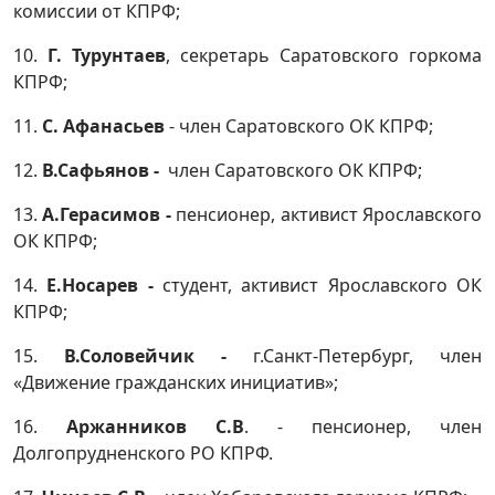
комиссии от КПРФ;
10.
Г. Турунтаев
, секретарь Саратовского горкома
КПРФ;
11.
С. Афанасьев
- член Саратовского ОК КПРФ;
12.
В.Сафьянов -
член Саратовского ОК КПРФ;
13.
А.Герасимов -
пенсионер, активист Ярославского
ОК КПРФ;
14.
Е.Носарев -
студент, активист Ярославского ОК
КПРФ;
15.
В.Соловейчик -
г.Санкт-Петербург, член
«Движение гражданских инициатив»;
16.
Аржанников С.В
. - пенсионер, член
Долгопрудненского РО КПРФ.