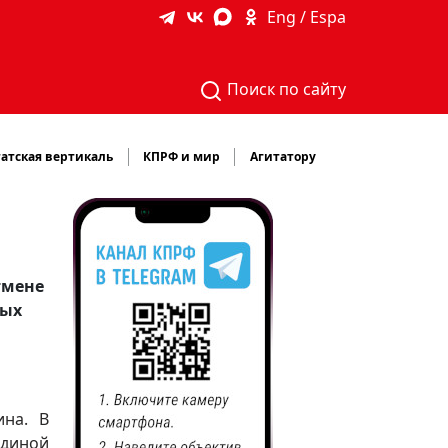
Eng / Espa
Поиск по сайту
атская вертикаль
КПРФ и мир
Агитатору
тмене
ных
ина. В
Единой