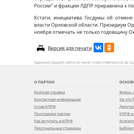
России" и фракции ЛДПР приравнена к по
Кстати, инициатива Госдумы об отмене
власти Орловской области. Президиум Ор
ноября отмечать не только годовщину Ок
Версия для печати
Администрация сайта не несёт ответственности за 
О ПАРТИИ
ОСНОВ
Краткая справка
Жизнь 
Контактная информация
За что
Устав КПРФ
Депутат
Программа партии
КПРФ и
Как вступить в КПРФ
Агитат
Персональные страницы
Библио