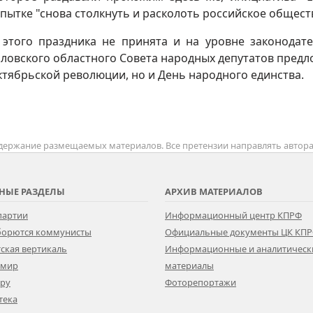
пытке "снова столкнуть и расколоть российское общест
 этого праздника не принята и на уровне законодат
ловского областного Совета народных депутатов предл
тябрьской революции, но и День народного единства.
содержание размещаемых материалов. Все претензии направлять автор
НЫЕ РАЗДЕЛЫ
АРХИВ МАТЕРИАЛОВ
партии
Информационный центр КПРФ
 борются коммунисты
Официальные документы ЦК КП
ская вертикаль
Информационные и аналитическ
 мир
материалы
ору
Фоторепортажи
тека