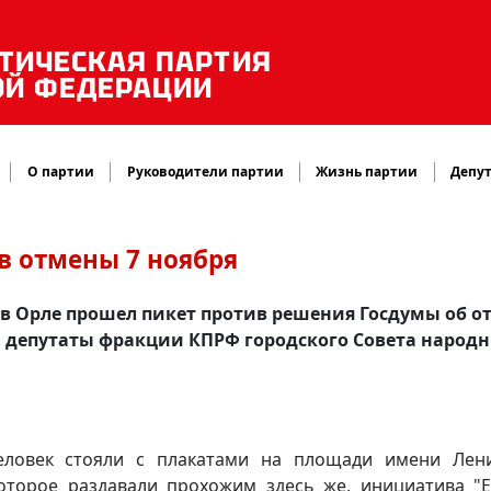
ТИЧЕСКАЯ ПАРТИЯ
ОЙ ФЕДЕРАЦИИ
О партии
Руководители партии
Жизнь партии
Депут
в отмены 7 ноября
в Орле прошел пикет против решения Госдумы об о
и депутаты фракции КПРФ городского Совета народ
еловек стояли с плакатами на площади имени Лен
оторое раздавали прохожим здесь же, инициатива "