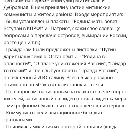
центром на пересечении улиц Митинская и
Дубравная. В нем приняли участие митинские
коммунисты и жители района. В ходе мероприятия:
- Были установлены плакаты: "Родина-мать зовет -
Вступай в КПРФ!" и "Патриот, скажи свое слово!" (с
вопросами о передаче островов, вымирании России,
росте цен и т.п.)
- Гражданам были предложены листовки: "Путин
дарит нашу землю. Остановить!", "Родина в
опасности!", "О плане уничтожения России", "Гайдар-
то голый!" и спец.выпуск газеты "Правда России",
посвященный И.В.Сталину. Всего было роздано
примерно по 50 экз.всех листовок и газеты.
- По вопросам, написанным на плакатах, велся опрос
жителей, записанный на видео (стояла видео-камера
с микрофоном). Было снято около десятка интервью.
- Коммунисты вели агитационные беседы с
гражданами.
- Появилась милиция и со второй попытки (когда