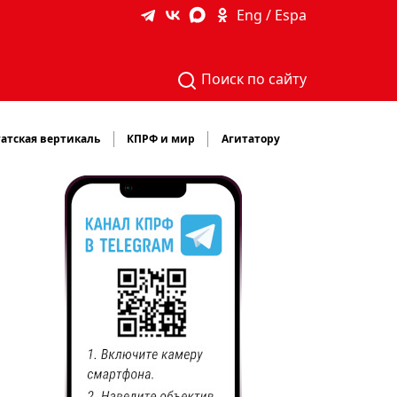
Eng / Espa
Поиск по сайту
атская вертикаль
КПРФ и мир
Агитатору