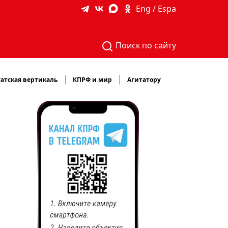
Eng / Espa
Поиск по сайту
атская вертикаль
КПРФ и мир
Агитатору