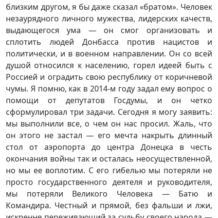
близким другом, я бы даже сказал «братом». Человек
незаурядного личного мужества, лидерских качеств,
выдающегося ума — он смог организовать и
сплотить людей Донбасса против нацистов и
политически, и в военном направлении. Он со всей
душой относился к населению, горел идеей быть с
Россией и оградить свою республику от коричневой
чумы. Я помню, как в 2014-м году задал ему вопрос о
помощи от депутатов Госдумы, и он четко
сформулировал три задачи. Сегодня я могу заявить:
мы выполнили все, о чем он нас просил. Жаль, что
он этого не застал — его мечта накрыть длинный
стол от аэропорта до центра Донецка в честь
окончания войны так и осталась неосуществленной,
но мы ее воплотим. С его гибелью мы потеряли не
просто государственного деятеля и руководителя,
мы потеряли Великого Человека — Батю и
Командира. Честный и прямой, без фальши и лжи,
искренне переживающий за судьбу своего народа —