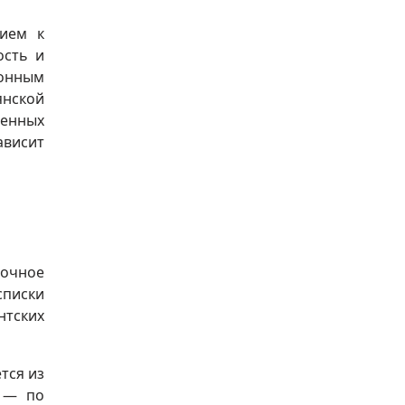
ием к
ость и
ионным
янской
венных
ависит
рочное
списки
нтских
тся из
й — по