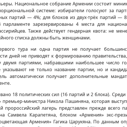
рьеры. Национальное собрание Армении состоит мини
порциональной системе: избиратели голосуют за пар
ных партий — 4%; для блоков из двух-трёх партий — 8
 парламенте зарезервированы 4 места для национ
ассирийцев. Также действует гендерная квота: не мен
тийного списка должны быть женщинами.
первого тура ни одна партия не получает большинс
сти дней не приводят к формированию правительства,
у двумя партиями, набравшими наибольшее число го
е указывают не только название партии, но и кандид
ель автоматически получает дополнительные манда
енте.
вано 18 политических сил (16 партий и 2 блока). Среди
» премьер-министра Никола Пашиняна, которая выступ
й пророссийский лагерь представлен прежде всего п
на Самвела Карапетяна, блоком «Армения» экс-през
роцветающая Армения» Гагика Царукяна. По данным оп