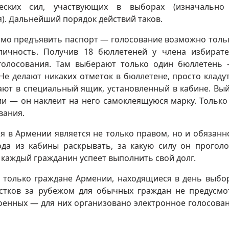
ских сил, участвующих в выборах (изначально
я). Дальнейший порядок действий таков.
димо предъявить паспорт — голосование возможно толь
личность. Получив 18 бюллетеней у члена избират
 голосования. Там выберают только один бюллетень
 Не делают никаких отметок в бюллетене, просто кладут
ают в специальный ящик, установленный в кабине. Вы
ии — он наклеит на него самоклеящуюся марку. Только
вания.
я в Армении является не только правом, но и обязанн
да из кабины раскрывать, за какую силу он проголо
то каждый гражданин успеет выполнить свой долг.
т только граждане Армении, находящиеся в день выбо
стков за рубежом для обычных граждан не предусмо
оенных — для них организовано электронное голосован