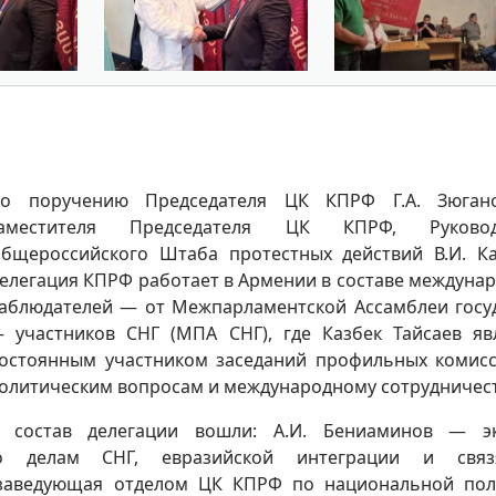
о поручению Председателя ЦК КПРФ Г.А. Зюган
аместителя Председателя ЦК КПРФ, Руковод
бщероссийского Штаба протестных действий В.И. К
елегация КПРФ работает в Армении в составе междуна
аблюдателей — от Межпарламентской Ассамблеи госу
 участников СНГ (МПА СНГ), где Казбек Тайсаев яв
остоянным участником заседаний профильных комис
олитическим вопросам и международному сотрудничест
 состав делегации вошли: А.И. Бениаминов — эк
по делам СНГ, евразийской интеграции и свя
 заведующая отделом ЦК КПРФ по национальной пол