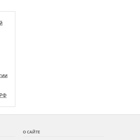
й
тии
ПРФ
О САЙТЕ