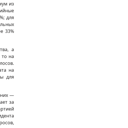
мум из
тийные
%; для
альных
ее 33%
тва, а
 то на
лосов.
ата на
ты для
 них —
ает за
артией
идента
росов,