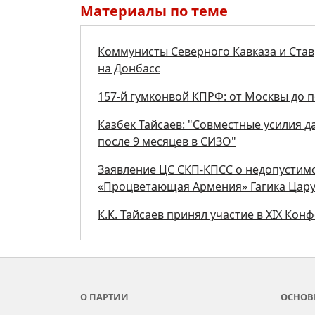
Материалы по теме
Коммунисты Северного Кавказа и Став
на Донбасс
157-й гумконвой КПРФ: от Москвы до 
Казбек Тайсаев: "Совместные усилия 
после 9 месяцев в СИЗО"
Заявление ЦС СКП-КПСС о недопустим
«Процветающая Армения» Гагика Цар
К.К. Тайсаев принял участие в ХIХ Ко
О ПАРТИИ
ОСНОВ