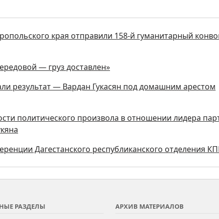
ропольского края отправили 158-й гуманитарный конво
передовой — груз доставлен»
дали результат — Вардан Гукасян под домашним арестом
ости политического произвола в отношении лидера пар
укяна
нференции Дагестанского республиканского отделения К
НЫЕ РАЗДЕЛЫ
АРХИВ МАТЕРИАЛОВ