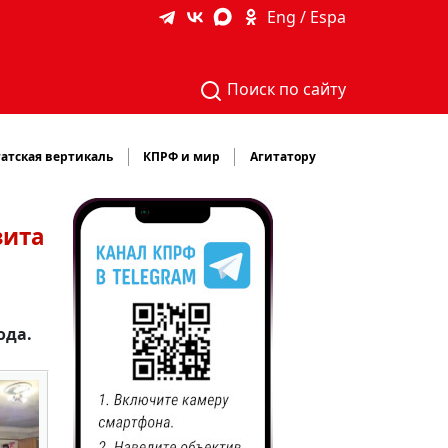
Eng / Espa
Поиск по сайту
атская вертикаль
КПРФ и мир
Агитатору
зита
ода.