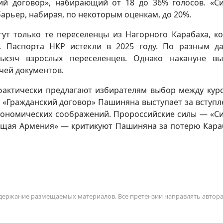
ий договор», набирающий от 18 до 36% голосов. «С
арьер, набирая, по некоторым оценкам, до 20%.
гут только те переселенцы из Нагорного Карабаха, к
. Паспорта НКР истекли в 2025 году. По разным д
ысяч взрослых переселенцев. Однако накануне в
чей документов.
 фактически предлагают избирателям выбор между кур
 «Гражданский договор» Пашиняна выступает за вступл
экономических соображений. Пророссийские силы — «С
ющая Армения» — критикуют Пашиняна за потерю Кара
содержание размещаемых материалов. Все претензии направлять автор