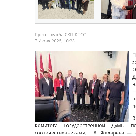
Пресс-служба СКП-КПСС
7 Июня 2026, 10:28
П
з
О
Д
н
—
п
п
В
Комитета Государственной Думы 
соотечественниками; С.А. Жихарева —