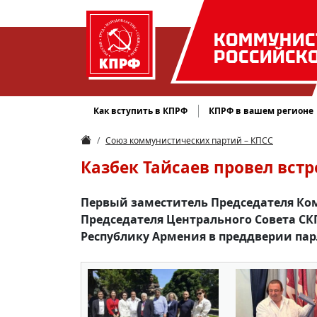
КОММУНИС
РОССИЙСК
Как вступить в КПРФ
КПРФ в вашем регионе
Союз коммунистических партий – КПСС
Казбек Тайсаев провел вст
Первый заместитель Председателя Ком
Председателя Центрального Совета СКП
Республику Армения в преддверии пар