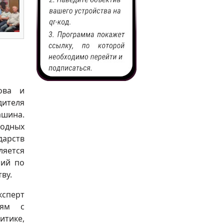
ова и
ителя
ашина.
родных
дарств
ляется
сий по
ву.
сперт
зям с
итике,