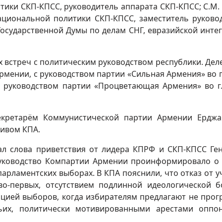
ики СКП-КПСС, руководитель аппарата СКП-КПСС; С.М.
циональной политики СКП-КПСС, заместитель руково
Государственной Думы по делам СНГ, евразийской инте
х встреч с политическим руководством республики. Дел
рмении, с руководством партии «Сильная Армения» во г
 руководством партии «Процветающая Армения» во г
секретарём Коммунистической партии Армении Ердж
ивом КПА.
дал слова приветствия от лидера КПРФ и СКП-КПСС Ге
руководство Компартии Армении проинформировало о
арламентских выборах. В КПА пояснили, что отказ от у
о-первых, отсутствием подлинной идеологической 
ацией выборов, когда избирателям предлагают не про
тьих, политически мотивированными арестами оппо