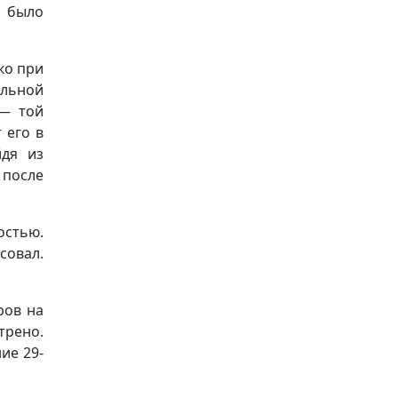
 было
ко при
ельной
 — той
 его в
йдя из
 после
остью.
совал.
ров на
трено.
ие 29-