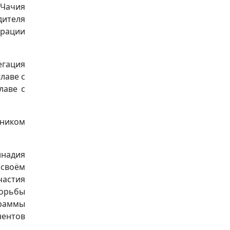
 Чачия
дителя
грации
егация
лаве с
лаве с
аником
ннадия
 своём
частия
борьбы
граммы
нентов