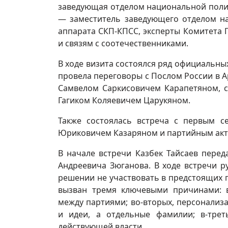
заведующая отделом национальной полит
— заместитель заведующего отделом на
аппарата СКП-КПСС, эксперты Комитета 
и связям с соотечественниками.
В ходе визита состоялся ряд официальны
провела переговоры с Послом России в А
Самвелом Саркисовичем Карапетяном, с
Гагиком Коляевичем Царукяном.
Также состоялась встреча с первым 
Юриковичем Казаряном и партийным акт
В начале встречи Казбек Тайсаев пере
Андреевича Зюганова. В ходе встречи 
решении не участвовать в предстоящих п
вызван тремя ключевыми причинами: в
между партиями; во-вторых, персонализ
и идеи, а отдельные фамилии; в-тре
действующей власти.