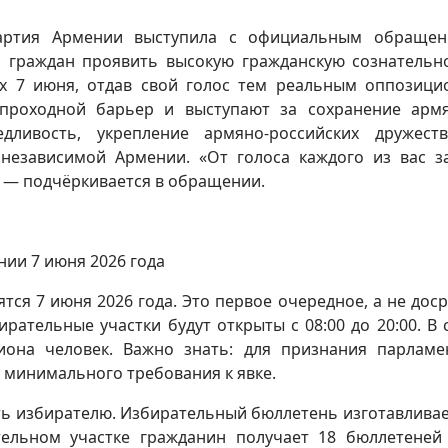
артия Армении выступила с официальным обращен
а граждан проявить высокую гражданскую сознательн
ах 7 июня, отдав свой голос тем реальным оппозиц
 проходной барьер и выступают за сохранение арм
едливость, укрепление армяно-российских дружест
 независимой Армении. «От голоса каждого из вас з
, — подчёркивается в обращении.
нии 7 июня 2026 года
ся 7 июня 2026 года. Это первое очередное, а не дос
ирательные участки будут открыты с 08:00 до 20:00. В 
иона человек. Важно знать: для признания парламе
 минимального требования к явке.
ть избирателю. Избирательный бюллетень изготавливае
тельном участке гражданин получает 18 бюллетене