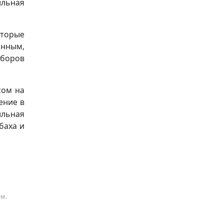
ильная
оторые
анным,
ыборов
сом на
ение в
ильная
баха и
ам.