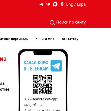
Eng / Espa
Поиск по сайту
атская вертикаль
КПРФ и мир
Агитатору
из
 из
астие
а