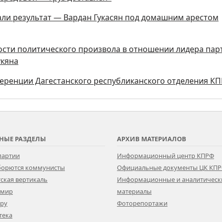
дали результат — Вардан Гукасян под домашним арестом
ости политического произвола в отношении лидера пар
укяна
нференции Дагестанского республиканского отделения К
НЫЕ РАЗДЕЛЫ
АРХИВ МАТЕРИАЛОВ
партии
Информационный центр КПРФ
 борются коммунисты
Официальные документы ЦК КП
ская вертикаль
Информационные и аналитическ
 мир
материалы
ору
Фоторепортажи
тека