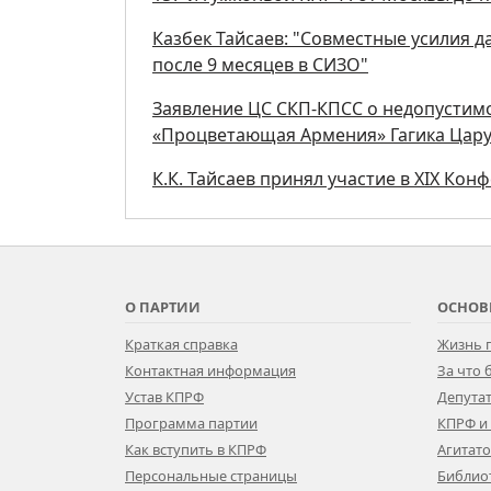
Казбек Тайсаев: "Совместные усилия 
после 9 месяцев в СИЗО"
Заявление ЦС СКП-КПСС о недопустим
«Процветающая Армения» Гагика Цар
К.К. Тайсаев принял участие в ХIХ Ко
О ПАРТИИ
ОСНОВ
Краткая справка
Жизнь 
Контактная информация
За что
Устав КПРФ
Депутат
Программа партии
КПРФ и
Как вступить в КПРФ
Агитат
Персональные страницы
Библио