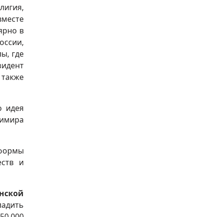
лигия,
вместе
ярно в
оссии,
ы, где
зидент
 также
о идея
имира
тформы
еств и
нской
ладить
50.000