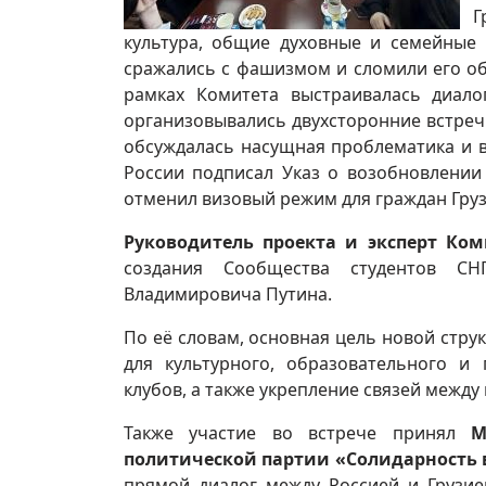
Г
культура, общие духовные и семейные 
сражались с фашизмом и сломили его о
рамках Комитета выстраивалась диало
организовывались двухсторонние встречи
обсуждалась насущная проблематика и 
России подписал Указ о возобновлении
отменил визовый режим для граждан Груз
Руководитель проекта и эксперт Ко
создания Сообщества студентов СН
Владимировича Путина.
По её словам, основная цель новой ст
для культурного, образовательного и 
клубов, а также укрепление связей межд
Также участие во встрече принял
М
политической партии «Солидарность 
прямой диалог между Россией и Грузие