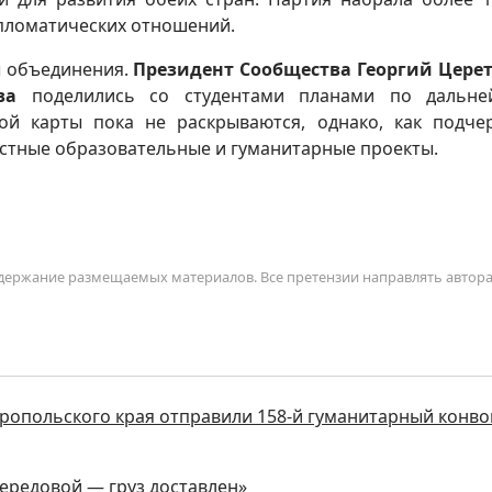
ипломатических отношений.
ы объединения.
Президент Сообщества Георгий Цере
ва
поделились со студентами планами по дальне
ой карты пока не раскрываются, однако, как подче
стные образовательные и гуманитарные проекты.
содержание размещаемых материалов. Все претензии направлять автор
ропольского края отправили 158-й гуманитарный конво
передовой — груз доставлен»