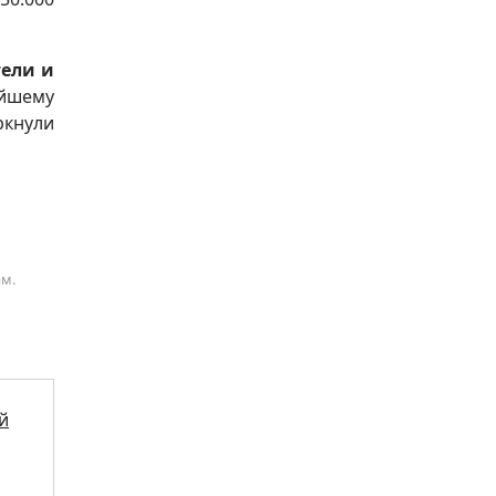
тели и
йшему
ркнули
ам.
й