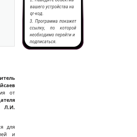
итель
йсаев
вия от
ателя
 Л.И.
ся для
ией и