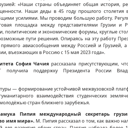
рузией: «Наши страны объединяет общая история, ре
ценности. Наши деды в 45 году прошлого столетия 
бщими усилиями. Мы проводим большую работу. Регул
говая площадка между представителями Грузии и Р
, политические и экономические форумы, круглые стол
возможные пути решения. Опираясь на эту работу Пре
 прямого авиасообщения между Россией и Грузией, а
ии, въезжающих в Россию с 15 мая 2023 года».
митета София Чачия
рассказала присутствующим, чт
Г получила поддержку Президента России Влад
руктуры — формирование устойчивой межвузовской пла
гуманитарного взаимодействия студенческих земляч
у молодёжью стран ближнего зарубежья.
амука Пипия международный секретарь грузи
во имя мира».
М. Пипия рассказал о том, как важно на
й для развития обеих стран. Партия набрала более 1