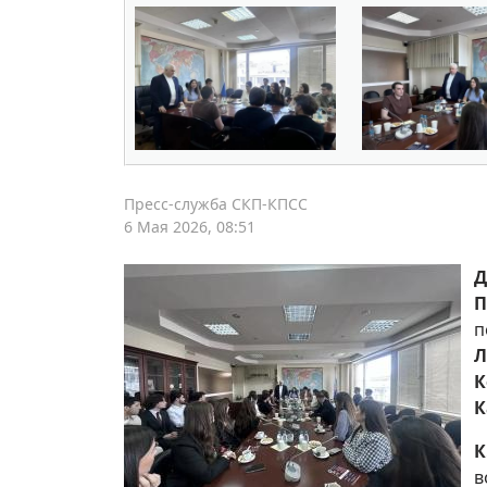
Пресс-служба СКП-КПСС
6 Мая 2026, 08:51
Д
П
п
Л
К
К
К
в