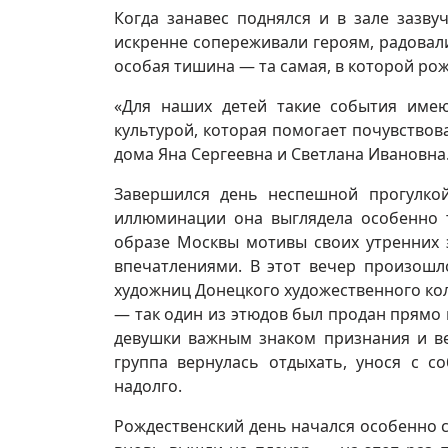
Когда занавес поднялся и в зале зазв
искренне сопереживали героям, радовали
особая тишина — та самая, в которой рож
«Для наших детей такие события имею
культурой, которая помогает почувствов
дома Яна Сергеевна и Светлана Ивановна
Завершился день неспешной прогулко
иллюминации она выглядела особенно т
образе Москвы мотивы своих утренних 
впечатлениями. В этот вечер произошл
художниц Донецкого художественного ко
— так один из этюдов был продан прямо 
девушки важным знаком признания и ве
группа вернулась отдыхать, унося с с
надолго.
Рождественский день начался особенно с