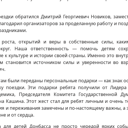
оездки обратился Дмитрий Георгиевич Новиков, замес
лагодарил организаторов за проделанную работу и поз
раздниками.
 роста, открытий и веры в собственные силы, как
круг. Наша ответственность — помочь детям сох
ие к культуре и истории своей страны. Именно это внут
 становится источником силы и уверенности во вз
ич.
там были переданы персональные подарки — как знак о
ку поездки. Эти подарки ребята получили от Лидер
демика, Председателя Комитета Государственной Д
а Кашина. Этот жест стал для ребят личным и очень 
ния и переживания замечены и по-настоящему важны, а 
не и от сердца.
а для детей Донбасса не просто чередой ярких соб