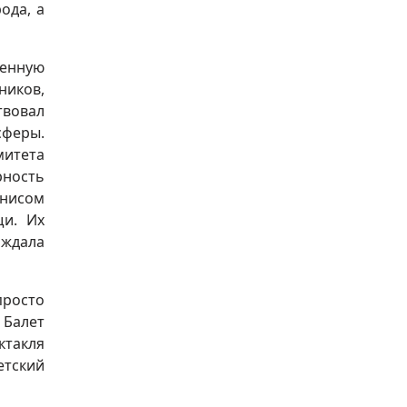
ода, а
венную
иков,
твовал
феры.
итета
рность
енисом
и. Их
ождала
просто
 Балет
ктакля
етский