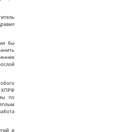
титель
дравил
ими бы
ранить
реннее
рослой
собого
а КПРФ
умы по
тёплым
забота
ытий и