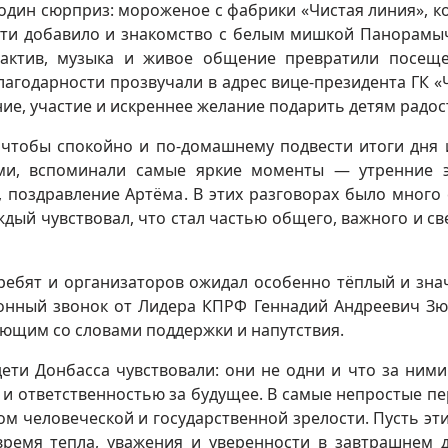
один сюрприз: мороженое с фабрики «Чистая линия», к
дости добавило и знакомство с белым мишкой Панорам
актив, музыка и живое общение превратили посещ
агодарности прозвучали в адрес вице-президента ГК «
е, участие и искреннее желание подарить детям радос
 чтобы спокойно и по-домашнему подвести итоги дня 
ями, вспоминали самые яркие моменты — утренние 
, поздравление Артёма. В этих разговорах было много 
ждый чувствовал, что стал частью общего, важного и св
 ребят и организаторов ожидал особенно тёплый и зн
фонный звонок от Лидера КПРФ Геннадий Андреевич Зю
ающим со словами поддержки и напутствия.
ети Донбасса чувствовали: они не одни и что за ними
й и ответственностью за будущее. В самые непростые п
ом человеческой и государственной зрелости. Пусть эти
время тепла, уважения и уверенности в завтрашнем 