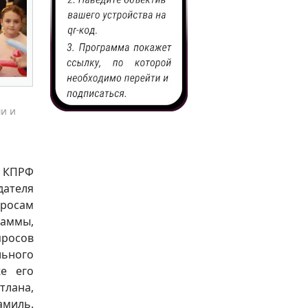
и и
 КПРФ
дателя
росам
раммы,
просов
льного
же его
тлана,
миль.