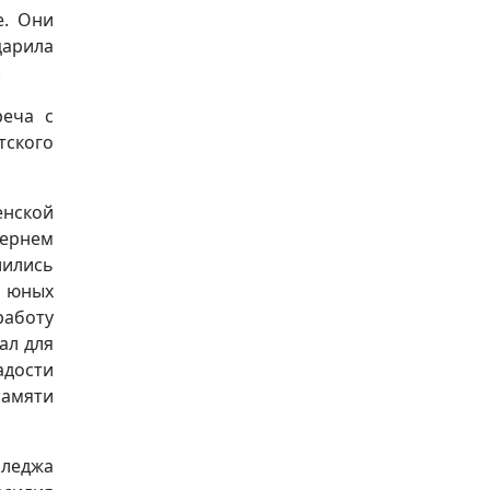
е. Они
царила
.
реча с
тского
енской
чернем
лились
з юных
работу
ал для
адости
памяти
лледжа