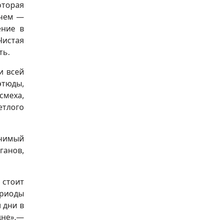
оторая
ычем —
ение в
Чистая
ть.
и всей
этюды,
смеха,
етлого
ачимый
ганов,
 стоит
ериоды
 дни в
дне»,—