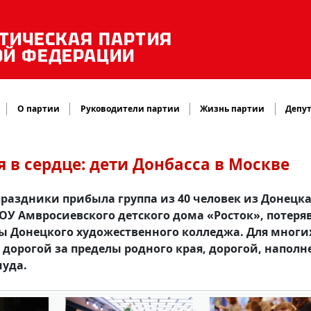
ТИЧЕСКАЯ ПАРТИЯ
ОЙ ФЕДЕРАЦИИ
О партии
Руководители партии
Жизнь партии
Депут
я в сердце: дети Донбасса в Москве
праздники прибыла группа из 40 человек из Донецка
ОУ Амвросиевского детского дома «Росток», потер
ты Донецкого художественного колледжа. Для многи
 дорогой за пределы родного края, дорогой, напол
уда.