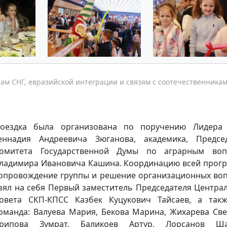
ам СНГ, евразийской интеграции и связям с соотечественникам
оездка была организована по поручению Лидера
еннадия Андреевича Зюганова, академика, Предсе
омитета Государственной Думы по аграрным воп
ладимира Ивановича Кашина. Координацию всей прог
опровождение группы и решение организационных во
зял на себя Первый заместитель Председателя Центра
овета СКП-КПСС Казбек Куцукович Тайсаев, а так
оманда: Валуева Мария, Бекова Марина, Жихарева Све
рипова Зумрат, Баликоев Артур, Лорсанов Ша