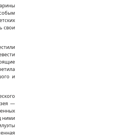
арины
особым
етских
ь свои
естили
евести
тоящие
ретила
шого и
еского
узея —
ненных
д ними
илуэты
ченная