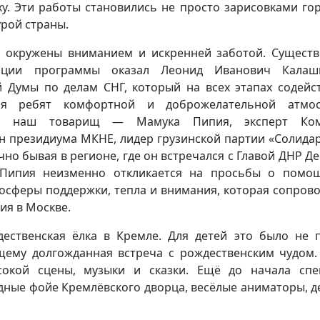
. Эти работы становились не просто зарисовками гор
урой страны.
и окружены вниманием и искренней заботой. Сущест
ации программы оказал Леонид Иванович Калашн
й Думы по делам СНГ, который на всех этапах содейс
я ребят комфортной и доброжелательной атмос
ал наш товарищ — Мамука Пипия, эксперт Ком
ен президиума МКНЕ, лидер грузинской партии «Солида
чно бывая в регионе, где он встречался с Главой ДНР Д
Пипия неизменно откликается на просьбы о помощ
осферы поддержки, тепла и внимания, которая сопров
ия в Москве.
ественская ёлка в Кремле. Для детей это было не 
щему долгожданная встреча с рождественским чудом.
окой сцены, музыки и сказки. Ещё до начала спе
дные фойе Кремлёвского дворца, весёлые аниматоры, д