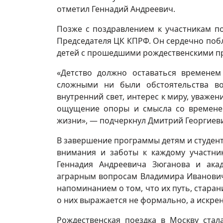
отметил Геннадий Андреевич.
Позже с поздравлением к участникам п
Председателя ЦК КПРФ. Он сердечно поб
детей с прошедшими рождественскими п
«Детство должно оставаться временем
сложными ни были обстоятельства во
внутренний свет, интерес к миру, уважен
ощущение опоры и смысла со временем
жизни», — подчеркнул Дмитрий Георгиев
В завершение программы детям и студен
внимания и заботы к каждому участни
Геннадия Андреевича Зюганова и ака
аграрным вопросам Владимира Иванович
напоминанием о том, что их путь, стара
о них выражается не формально, а искрен
Рождественская поездка в Москву стал