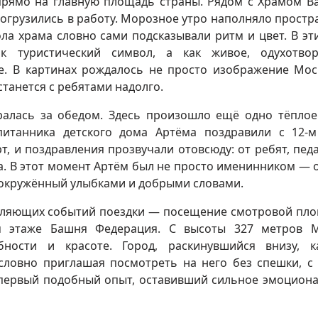
прямо на главную площадь страны. Рядом с Храмом В
огрузились в работу. Морозное утро наполняло простр
ла храма словно сами подсказывали ритм и цвет. В эт
к туристический символ, а как живое, одухотвор
е. В картинах рождалось не просто изображение Мос
танется с ребятами надолго.
бралась за обедом. Здесь произошло ещё одно тёплое
итанника детского дома Артёма поздравили с 12-
т, и поздравления прозвучали отовсюду: от ребят, педа
. В этот момент Артём был не просто именинником — 
, окружённый улыбками и добрыми словами.
атляющих событий поездки — посещение смотровой пл
м этаже Башня Федерация. С высоты 327 метров М
ности и красоте. Город, раскинувшийся внизу, к
ловно приглашая посмотреть на него без спешки, с
л первый подобный опыт, оставивший сильное эмоцион