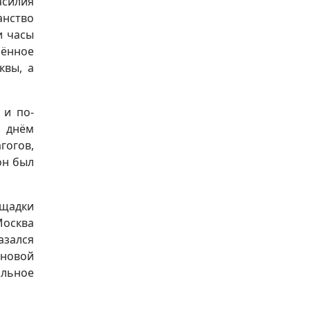
асилия
анство
и часы
ённое
квы, а
 и по-
м днём
гогов,
он был
ощадки
осква
азался
 новой
альное