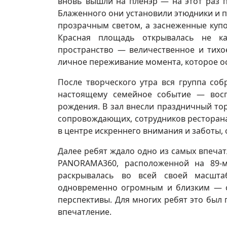
вновь вышли на пленэр — на этот раз 
Блаженного они установили этюдники и п
прозрачным светом, а заснеженные купо
Красная площадь открывалась не ка
пространство — величественное и тихо
личное переживание момента, которое ос
После творческого утра вся группа со
настоящему семейное событие — восп
рождения. В зал внесли праздничный тор
сопровождающих, сотрудников ресторана
в центре искреннего внимания и заботы
Далее ребят ждало одно из самых впеч
PANORAMA360, расположенной на 89-
раскрывалась во всей своей масштаб
одновременно огромным и близким — с
перспективы. Для многих ребят это бы
впечатление.