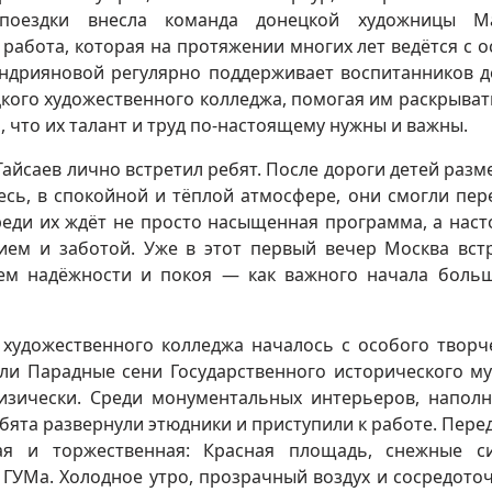
поездки внесла команда донецкой художницы М
работа, которая на протяжении многих лет ведётся с 
дрияновой регулярно поддерживает воспитанников д
цкого художественного колледжа, помогая им раскрыват
ь, что их талант и труд по-настоящему нужны и важны.
Тайсаев лично встретил ребят. После дороги детей разм
есь, в спокойной и тёплой атмосфере, они смогли пер
ереди их ждёт не просто насыщенная программа, а нас
ем и заботой. Уже в этот первый вечер Москва вст
ем надёжности и покоя — как важного начала боль
 художественного колледжа началось с особого творч
али Парадные сени Государственного исторического м
изически. Среди монументальных интерьеров, напол
ята развернули этюдники и приступили к работе. Пере
я и торжественная: Красная площадь, снежные с
 ГУМа. Холодное утро, прозрачный воздух и сосредото