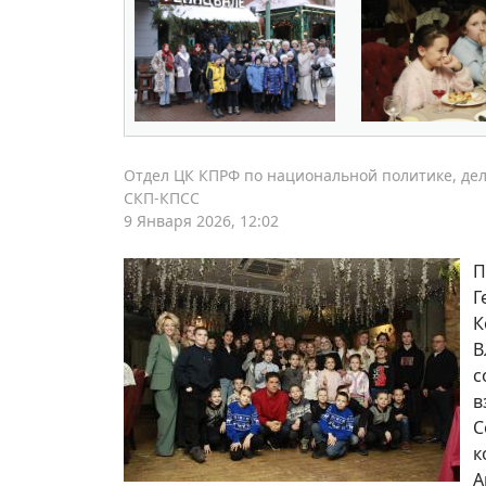
Отдел ЦК КПРФ по национальной политике, дел
СКП-КПСС
9 Января 2026, 12:02
П
Г
К
В
с
в
С
к
А