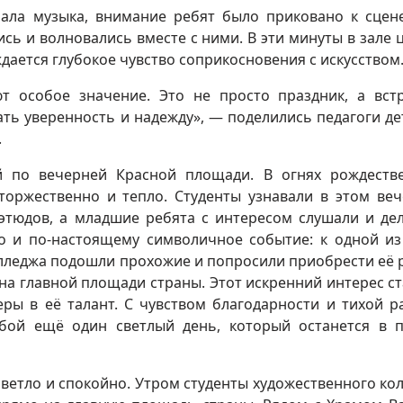
учала музыка, внимание ребят было приковано к сцен
сь и волновались вместе с ними. В эти минуты в зале 
дается глубокое чувство соприкосновения с искусством
т особое значение. Это не просто праздник, а вст
ать уверенность и надежду», — поделились педагоги де
.
й по вечерней Красной площади. В огнях рождеств
оржественно и тепло. Студенты узнавали в этом ве
этюдов, а младшие ребята с интересом слушали и де
о и по-настоящему символичное событие: к одной и
лледжа подошли прохожие и попросили приобрести её 
на главной площади страны. Этот искренний интерес ст
ры в её талант. С чувством благодарности и тихой р
обой ещё один светлый день, который останется в 
ветло и спокойно. Утром студенты художественного ко