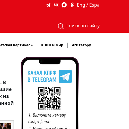
Eng / Espa
Поиск по сайту
атская вертикаль
КПРФ и мир
Агитатору
. В
явшие
х из
ненной