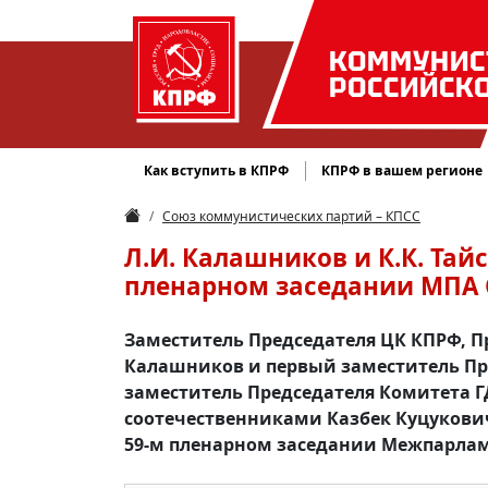
КОММУНИС
РОССИЙСК
Как вступить в КПРФ
КПРФ в вашем регионе
Союз коммунистических партий – КПСС
Л.И. Калашников и К.К. Тай
пленарном заседании МПА 
Заместитель Председателя ЦК КПРФ, П
Калашников и первый заместитель Пр
заместитель Председателя Комитета ГД
соотечественниками Казбек Куцукович
59-м пленарном заседании Межпарлам