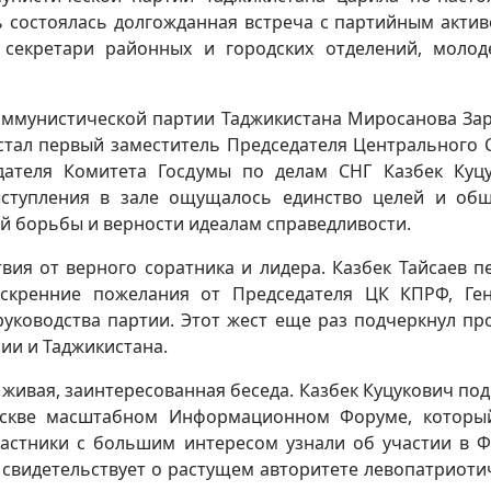
ь состоялась долгожданная встреча с партийным актив
 секретари районных и городских отделений, моло
оммунистической партии Таджикистана Миросанова Зар
стал первый заместитель Председателя Центрального 
дателя Комитета Госдумы по делам СНГ Казбек Куц
ыступления в зале ощущалось единство целей и об
й борьбы и верности идеалам справедливости.
вия от верного соратника и лидера. Казбек Тайсаев п
скренние пожелания от Председателя ЦК КПРФ, Ге
руководства партии. Этот жест еще раз подчеркнул пр
ии и Таджикистана.
а живая, заинтересованная беседа. Казбек Куцукович по
скве масштабном Информационном Форуме, которы
астники с большим интересом узнали об участии в 
о свидетельствует о растущем авторитете левопатриоти