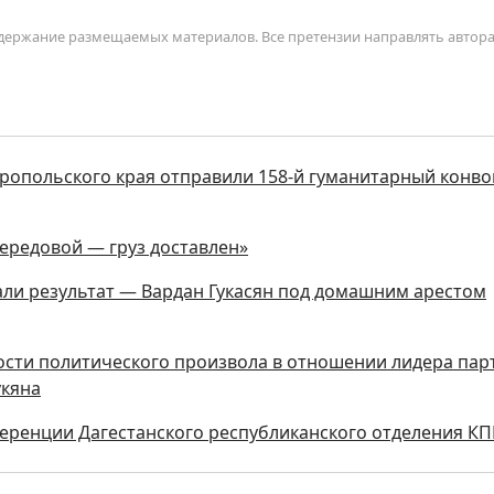
содержание размещаемых материалов. Все претензии направлять автор
ропольского края отправили 158-й гуманитарный конво
передовой — груз доставлен»
дали результат — Вардан Гукасян под домашним арестом
ости политического произвола в отношении лидера пар
укяна
нференции Дагестанского республиканского отделения К