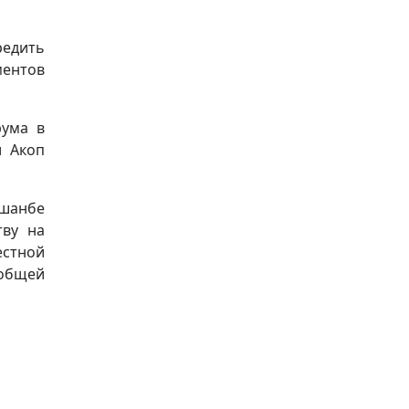
редить
ментов
рума в
и Акоп
ушанбе
тву на
естной
 общей