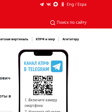
Eng / Espa
Поиск по сайту
атская вертикаль
КПРФ и мир
Агитатору
нович
оты в