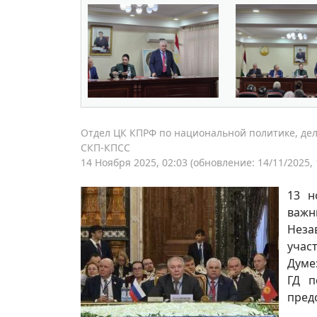
Отдел ЦК КПРФ по национальной политике, дел
СКП-КПСС
14 Ноября 2025, 02:03
(обновление: 14/11/2025, 
13 н
важн
Неза
учас
Думе
ГД п
пред