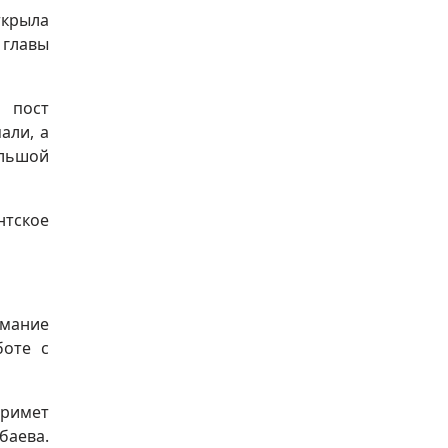
ткрыла
 главы
 пост
али, а
ольшой
нтское
имание
боте с
примет
баева.