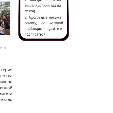
и и
 серия
жества
тивное
венной
митета
итель