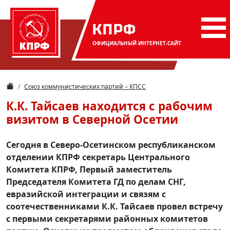
КПРФ
ОФИЦИАЛЬНЫЙ
ИНТЕРНЕТ-САЙТ
Союз коммунистических партий – КПСС
К.К. Тайсаев находится с рабочим
визитом в Северной Осетии
Сегодня в Северо-Осетинском республиканском
отделении КПРФ секретарь Центрального
Комитета КПРФ, Первый заместитель
Председателя Комитета ГД по делам СНГ,
евразийской интеграции и связям с
соотечественниками К.К. Тайсаев провел встречу
с первыми секретарями районных комитетов