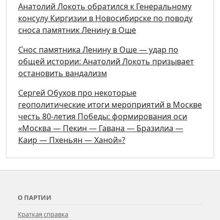
Анатолий Локоть обратился к Генеральному
консулу Киргизии в Новосибирске по поводу
сноса памятник Ленину в Оше
Снос памятника Ленину в Оше — удар по
общей истории: Анатолий Локоть призывает
остановить вандализм
Сергей Обухов про некоторые
геополитические итоги мероприятий в Москве
честь 80-летия Победы: формирования оси
«Москва — Пекин — Гавана — Бразилиа —
Каир — Пхеньян — Ханой»?
О ПАРТИИ
Краткая справка