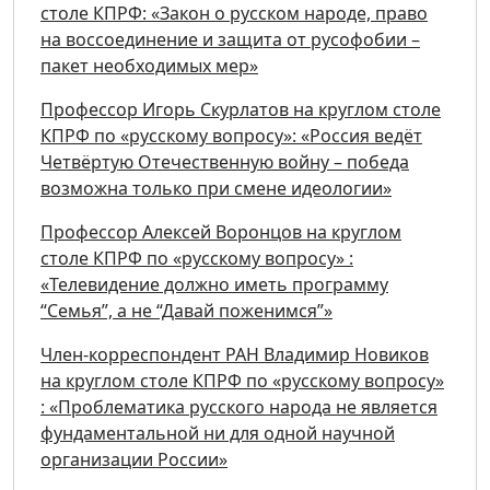
столе КПРФ: «Закон о русском народе, право
на воссоединение и защита от русофобии –
пакет необходимых мер»
Профессор Игорь Скурлатов на круглом столе
КПРФ по «русскому вопросу»: «Россия ведёт
Четвёртую Отечественную войну – победа
возможна только при смене идеологии»
Профессор Алексей Воронцов на круглом
столе КПРФ по «русскому вопросу» :
«Телевидение должно иметь программу
“Семья”, а не “Давай поженимся”»
Член-корреспондент РАН Владимир Новиков
на круглом столе КПРФ по «русскому вопросу»
: «Проблематика русского народа не является
фундаментальной ни для одной научной
организации России»