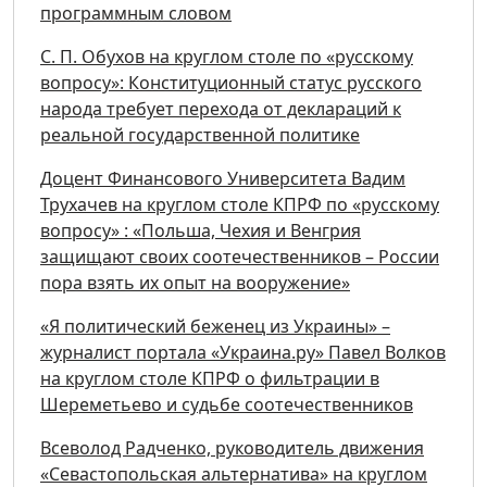
программным словом
С. П. Обухов на круглом столе по «русскому
вопросу»: Конституционный статус русского
народа требует перехода от деклараций к
реальной государственной политике
Доцент Финансового Университета Вадим
Трухачев на круглом столе КПРФ по «русскому
вопросу» : «Польша, Чехия и Венгрия
защищают своих соотечественников – России
пора взять их опыт на вооружение»
«Я политический беженец из Украины» –
журналист портала «Украина.ру» Павел Волков
на круглом столе КПРФ о фильтрации в
Шереметьево и судьбе соотечественников
Всеволод Радченко, руководитель движения
«Севастопольская альтернатива» на круглом