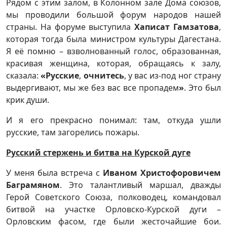
Рядом с этим залом, в Колонном зале Дома союзов,
мы проводили большой форум народов нашей
страны. На форуме выступила
Хаписат Гамзатова
,
которая тогда была министром культуры Дагестана.
Я её помню – взволнованный голос, образованная,
красивая женщина, которая, обращаясь к залу,
сказала:
«Русские
,
очнитесь
, у вас из-под ног страну
выдергивают, мы же без вас все пропадем
»
. Это был
крик души.
И я его прекрасно понимал: там, откуда ушли
русские, там загорелись пожары.
Русский стержень и битва на Курской дуге
У меня была встреча с
Иваном Христофоровичем
Баграмяном
. Это талантливый маршал, дважды
Герой Советского Союза, полководец, командовал
битвой на участке Орловско-Курской дуги –
Орловским фасом, где были жесточайшие бои.