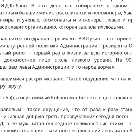
И.Д.Кобзон. В этот день все собираются в одном 
аторы и бывшие министры, олигархи и пенсионеры, бы
нкиры и учёные, космонавты и инженеры, левые и п
все славят организацию, которая сделала их людьми.
равшихся поздравил Президент В.В.Путин – его приве
ия внутренней политики Администрации Президента 
ный ропот - первый раз в жизни за всю историю ог
т должностное лицо столь низкого уровня. На 90
ал замглавы Администрации, и то народ ворчал.
равшимися раскритиковано. "Такое ощущение, что на к
руг другу.
о 5:))), а неутомимый Кобзон мог бы петь ещё столько же
авовым - такое ощущение, что от раза к разу стан
очинившая добрую треть прозвучавших сегодня песен,
Д, а её муж читал очередные великолепные стихи - о
тно уничтожающие стихи про сегодняшний день читал 