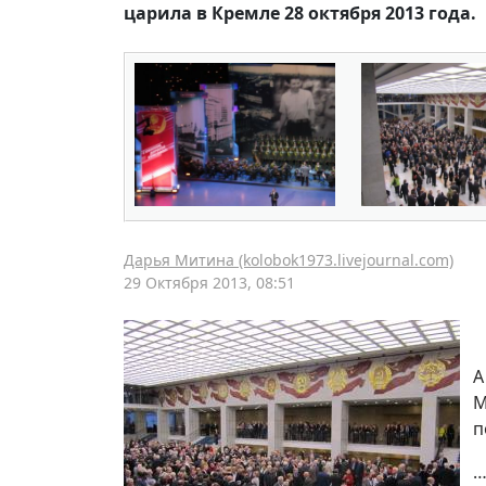
царила в Кремле 28 октября 2013 года.
Дарья Митина (kolobok1973.livejournal.com)
29 Октября 2013, 08:51
А
М
п
…