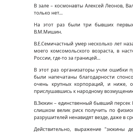
В зале – космонавты Алексей Леонов, Ва
только нет...
На этот раз были три бывших первых
В.М.Мишин.
В.Е.Семичастный умер несколько лет на
моего комсомольского возраста, в на
России, где-то за границей...
В этот раз организаторы учли ошибки п
были напечатаны благодарности спонсо
очень крупных корпораций, и ниже, отде
прислушавшись к народному возмущению
В.Зюкин – единственный бывший персек Ц
слишком велик риск получить по физио
разрушителей ненавидят везде, даже в ср
Действительно, выражение "зюкины де