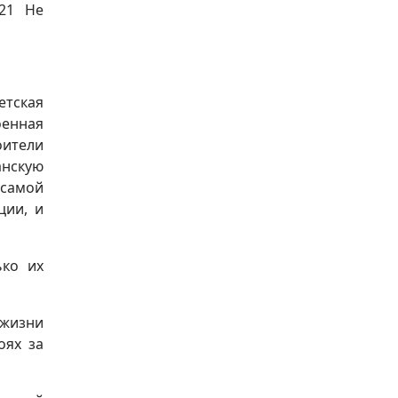
721 Не
етская
оенная
оители
анскую
 самой
ции, и
ько их
 жизни
оях за