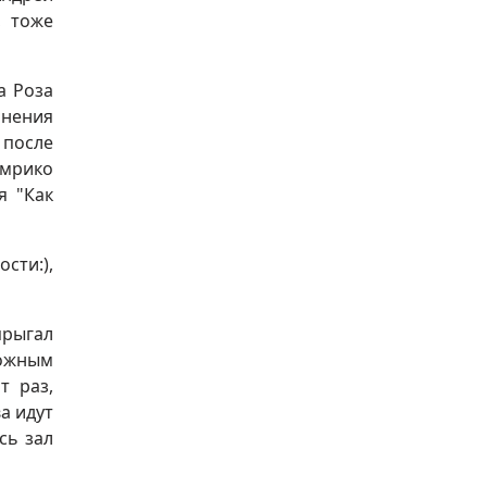
, тоже
а Роза
анения
 после
амрико
я "Как
сти:),
 прыгал
вожным
т раз,
а идут
сь зал