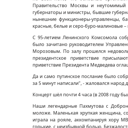
Правительство Москвы и неутомимый 
губернаторы и министры, бывшие губерн
нынешние функционеры-управленцы, ба
красные, белые и серо-буро-малиновые – 
С 95-летием Ленинского Комсомола соб
было зачитано руководителем Управлен
Морозовым. По залу прошелся недоволь
президентское приветствие присылаю
приветствие Президента Медведева оглаш
Да и само путинское послание было соб
за 5 минут написали", - жаловался народ д
Концерт шёл почти 4 часа (в 2008 году был
Наши легендарные Пахмутова с Добронр
моложе. Маленькая хрупкая женщина, с
играла на рояле, аккомпанируя хору МВ
горькие, с неизбывной болью. Безжалос