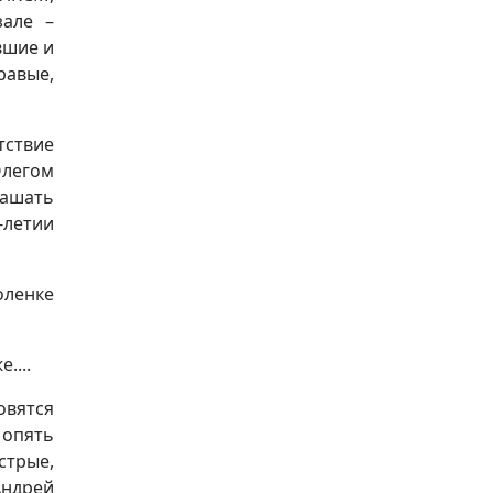
зале –
вшие и
равые,
тствие
Олегом
лашать
-летии
оленке
....
овятся
 опять
стрые,
Андрей