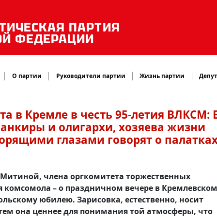
ТИЧЕСКАЯ ПАРТИЯ
ОЙ ФЕДЕРАЦИИ
О партии
Руководители партии
Жизнь партии
Депут
а в Кремле в честь 95-летия ВЛКСМ: 
 банкиры и олигархи, хозяева жизни
горящими глазами говорят о палатках
 Митиной, члена оргкомитета торжественных
ия комсомола – о праздничном вечере в Кремлевско
льскому юбилею. Зарисовка, естественно, носит
тем она ценнее для понимания той атмосферы, что