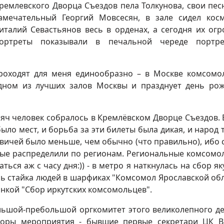
ремлевского Дворца Съездов пела Толкунова, свои пес
амечательный Георгий Мовсесян, в зале сидел кос
италий Севастьянов весь в орденах, а сегодня их ог
ортреты показывали в печальной череде портре
роходят для меня единообразно – в Москве комсомо
одном из лучших залов Москвы и празднует день ро
ысяч человек собралось в Кремлёвском Дворце Съездов. 
ыло мест, и борьба за эти билеты была дикая, и народ 
осквичей было меньше, чем обычно (что правильно), ибо 
ные распределили по регионам. Региональные комсомо
ься аж с часу дня:)) - в метро я наткнулась на сбор як
сь стайка людей в шарфиках "Комсомол Ярославской обл
онкой "Сбор иркутских комсомольцев".
льшой-пребольшой оргкомитет этого великолепного де
аторы мероприятия - бывшие первые секретари ЦК 