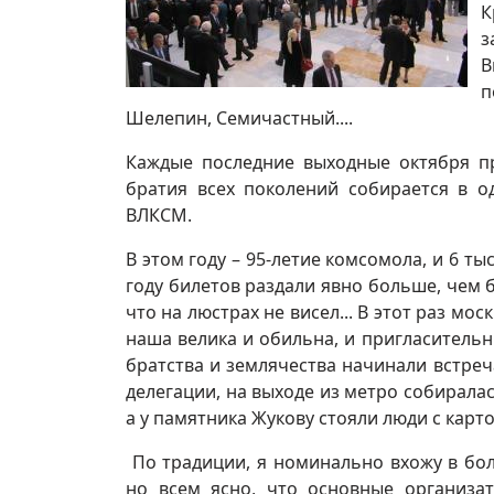
К
з
В
п
Шелепин, Семичастный....
Каждые последние выходные октября п
братия всех поколений собирается в 
ВЛКСМ.
В этом году – 95-летие комсомола, и 6 т
году билетов раздали явно больше, чем б
что на люстрах не висел... В этот раз м
наша велика и обильна, и пригласитель
братства и землячества начинали встречат
делегации, на выходе из метро собирала
а у памятника Жукову стояли люди с карт
По традиции, я номинально вхожу в бо
но всем ясно, что основные организ