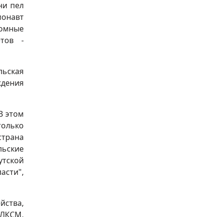
ни пел
монавт
ромные
тов -
льская
ждения
В этом
только
страна
льские
утской
асти",
йства,
ВЛКСМ,