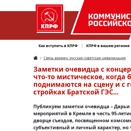
КОММУНИС
РОССИЙСК
Как вступить в КПРФ
КПРФ в вашем регионе
Связь времен: русская советская цивилизация
Заметки очевидца с концерт
что-то мистическое, когда
поднимаются на сцену и с 
стройках Братской ГЭС...
Публикуем заметки очевидца – Дарьи
мероприятий в Кремле в честь 95-лет
дворце съездов, посвященном комсомо
субъективный и личный характер, но 