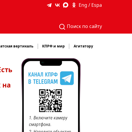
Eng / Espa
Поиск по сайту
атская вертикаль
КПРФ и мир
Агитатору
Есть
 на
м