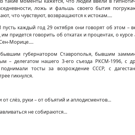
 В такие моменты кажется, что людей ввели в гипноти
вседневности, ложь и фальшь своего бытия погружа
ают, что чувствуют, возвращаются к истокам....
 пусть каждый год 29 октября они говорят об этом – в
им придется говорить об откатах и процентах, о курсе 
Сен-Морице....
, бывшим губернатором Ставрополья, бывшим замми
ым – делегатом нашего 3-его съезда РКСМ-1996, с д
 поднимали тосты за возрождение СССР, с дагеста
рее гикнулся.
и от слёз, руки – от объятий и аплодисментов...
навливаться не собираются...