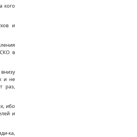
а кого
ухов и
пления
ЕСКО в
 внизу
х и не
т раз,
х, ибо
елей и
ди-ка,