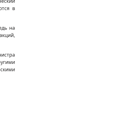
ческий
ются в
едь на
акций,
нистра
ругими
нскими