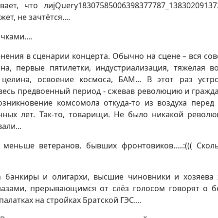
вает, что лиjQuery18307585006398377787_1383020913
т, не зачтётся....
чками....
енения в сценарии концерта. Обычно на сцене – вся сов
на, первые пятилетки, индустриализация, тяжёлая в
 целина, освоение космоса, БАМ... В этот раз устр
 весь предвоенный период - сжевав революцию и гражд
озникновение комсомола откуда-то из воздуха перед
нных лет. Так-то, товарищи. Не было никакой револю
али...
еньше ветеранов, бывших фронтовиков.....:((( Скол
гда банкиры и олигархи, высшие чиновники и хозяева
азами, прерывающимся от слёз голосом говорят о б
палатках на стройках Братской ГЭС....