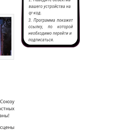
Союзу
стных
аны!
 сцены