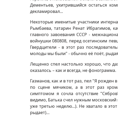
Дементьев, ухитрившийся остаться ком
декламировал...
Некоторые именитые участники интерна
Рымбаева, татарин Ренат Ибрагимов, к
главного завоевания СССР - межнациона
войнушки 080808, перед осетинским пе
Гвердцители - в этот раз последователь
молоды мы были" - обычно её поёт, рыдая,
Лещенко спел настолько хорошо, что даж
оказалось – как и всегда, не фонограмма.
Газманов, как и в тот раз, пел "Я рожден 
по сцене мячиком, а в этот раз хром
симптомом я сочла отсутствие "Сябров
видимо, Батька счел нужным московский 
уже третью неделю...). Не хватало в это
рыдает)...