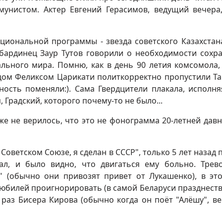
мунистом. Актер Евгений Герасимов, ведущий вечера
циональной программы - звезда советского Казахстан
абардинец Заур Тутов говорили о необходимости сохр
льного мира. Помню, как в день 90 летия комсомола,
вцом Феликсом Царикати политкорректно пропустили Т
ность поменяли:). Сама Гвердцители плакала, исполня
 Градский, которого почему-то не было...
е не верилось, что это не фонограмма 20-летней давно
в Советском Союзе, я сделан в СССР", только 5 лет назад
ал, и было видно, что двигаться ему больно. Тре
" (обычно они привозят привет от Лукашенко), в это
юбилей проигнорировать (в самой Беларуси празднеств
т раз Бисера Кирова (обычно когда он поёт "Алёшу", ве