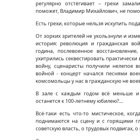
регулярно отстёгивает – грехи замали
поможет, Владимир Михайлович, не поможе
Есть грехи, которые нельзя искупить пода
От зорких зрителей не укользнули и изм
история: революция и гражданская вой
година, послевоенное восстановление,
ухитрились секвестировать практически
войну, сценаристы получили нелепое в
войной - концерт начался песнями вое
комсомольцы у нас в гражданскую не воев
В зале с каждым годом всё меньше и м
останется к 100-летнему юбилею?...
Всё-таки есть что-то мистическое, ко
поднимаются на сцену и с горящими гл
советскую власть, о трудовых подвигах, о 