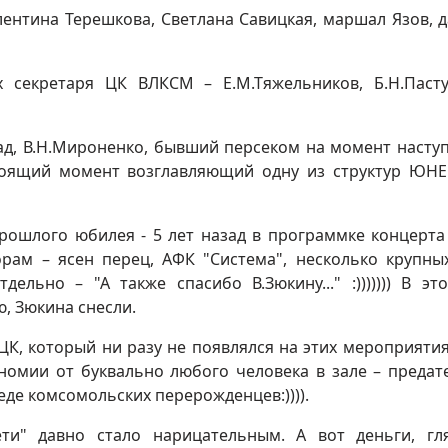
лентина Терешкова, Светлана Савицкая, маршал Язов, д
 секретаря ЦК ВЛКСМ – Е.М.Тяжельников, Б.Н.Паст
зад, В.Н.Мироненко, бывший персеком на момент насту
стоящий момент возглавляющий одну из структур ЮН
рошлого юбилея - 5 лет назад в программке концерта
рам – ясен перец, АФК "Система", несколько крупны
льно – "А также спасибо В.Зюкину..." :))))))) В это
, Зюкина снесли.
К, который ни разу не появлялся на этих мероприятия
номии от буквально любого человека в зале – предат
еде комсомольских перерожденцев:)))).
ти" давно стало нарицательным. А вот деньги, гля