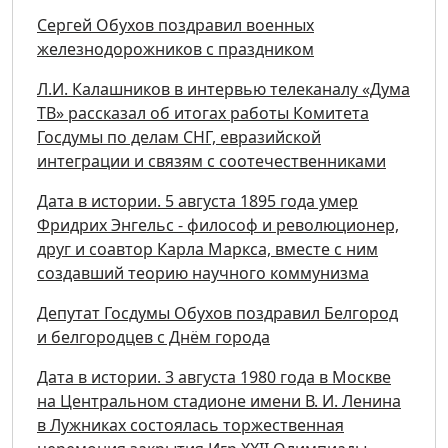
Сергей Обухов поздравил военных
железнодорожников с праздником
Л.И. Калашников в интервью телеканалу «Дума
ТВ» рассказал об итогах работы Комитета
Госдумы по делам СНГ, евразийской
интеграции и связям с соотечественниками
Дата в истории. 5 августа 1895 года умер
Фридрих Энгельс - философ и революционер,
друг и соавтор Карла Маркса, вместе с ним
создавший теорию научного коммунизма
Депутат Госдумы Обухов поздравил Белгород
и белгородцев с Днём города
Дата в истории. 3 августа 1980 года в Москве
на Центральном стадионе имени В. И. Ленина
в Лужниках состоялась торжественная