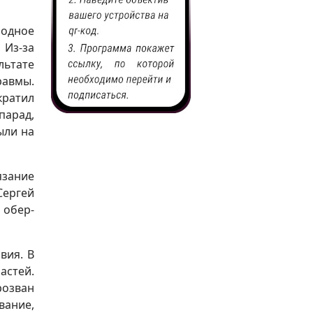
родное
 Из-за
льтате
равмы.
ратил
парад,
ыли на
язание
Сергей
 обер-
вия. В
астей.
розван
вание,