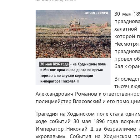
30 мая 18
празднов
халатной
которой п
Несмотря
празднов
провел об
бал к фра
Впоследс
тысяч люд
Александрович Романов к ответственнос
полицмейстер Власовский и его помощник
Трагедия на Ходынском поле стала одни
ходе событий 30 мая 1896 года вскрыл
Император Николай II за безразличие 
«кровавым». События на Ходынском по