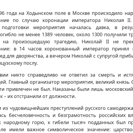
96 года на Ходынском поле в Москве происходило на
ание по случаю коронации императора Николая II.
 подготовки мероприятия началась давка, в резу
огибло не менее 1389 человек, около 1300 получили т
 на произошедшую трагедию, Николай II не прек
ание: в 14 часов коронованный император принял 
ед для дворянства, а вечером Николай с супругой приб
нцузскому послу.
твии никто справедливо не ответил за смерть и ист
ей. Главный организатор мероприятия, великий князь 
ти привлечен не был. Наказаны были лишь московский
 – их отстранили от должности.
м из чудовищнейших преступлений русского самодержа
ась бесчеловечность и безграмотность российских вл
к народному горю, к гибели тысяч подданных был п
ле имели важное символическое значение: царство