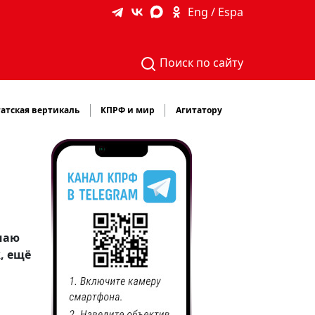
Eng / Espa
Поиск по сайту
атская вертикаль
КПРФ и мир
Агитатору
учаю
, ещё