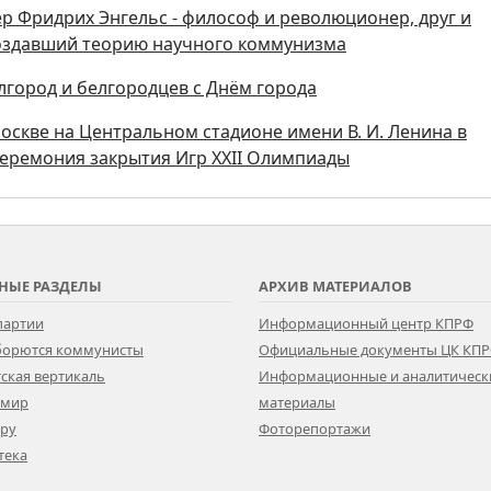
мер Фридрих Энгельс - философ и революционер, друг и
создавший теорию научного коммунизма
лгород и белгородцев с Днём города
 Москве на Центральном стадионе имени В. И. Ленина в
церемония закрытия Игр XXII Олимпиады
НЫЕ РАЗДЕЛЫ
АРХИВ МАТЕРИАЛОВ
партии
Информационный центр КПРФ
 борются коммунисты
Официальные документы ЦК КП
ская вертикаль
Информационные и аналитическ
 мир
материалы
ору
Фоторепортажи
тека