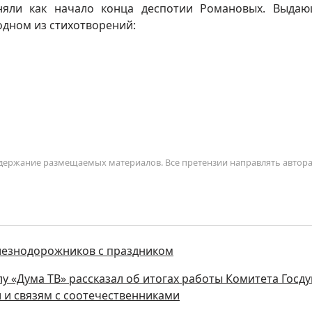
иняли как начало конца деспотии Романовых. Выда
одном из стихотворений:
содержание размещаемых материалов. Все претензии направлять автор
лезнодорожников с праздником
у «Дума ТВ» рассказал об итогах работы Комитета Госд
и и связям с соотечественниками