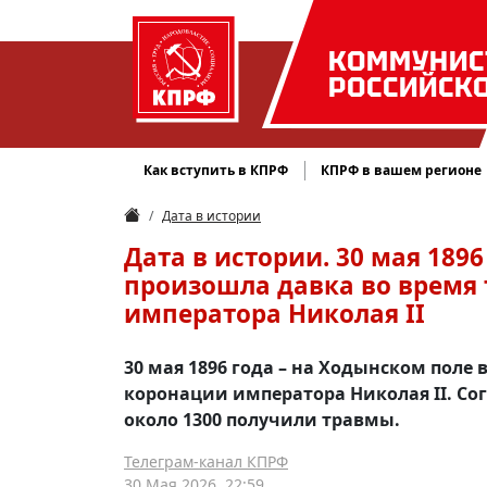
КОММУНИС
РОССИЙСК
Как вступить в КПРФ
КПРФ в вашем регионе
Дата в истории
Дата в истории. 30 мая 189
произошла давка во время
императора Николая II
30 мая 1896 года – на Ходынском поле
коронации императора Николая II. Со
около 1300 получили травмы.
Телеграм-канал КПРФ
30 Мая 2026, 22:59