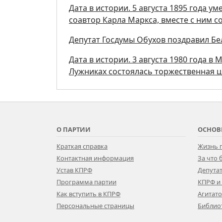
Дата в истории. 5 августа 1895 года у
соавтор Карла Маркса, вместе с ним 
Депутат Госдумы Обухов поздравил Бе
Дата в истории. 3 августа 1980 года в
Лужниках состоялась торжественная 
О ПАРТИИ
ОСНОВ
Краткая справка
Жизнь 
Контактная информация
За что
Устав КПРФ
Депутат
Программа партии
КПРФ и
Как вступить в КПРФ
Агитат
Персональные страницы
Библио