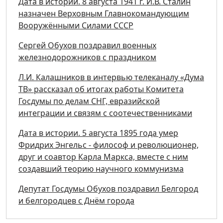
Дата в истории. 8 августа 1941 г. И.В. Сталин
назначен Верховным Главнокомандующим
Вооружёнными Силами СССР
Сергей Обухов поздравил военных
железнодорожников с праздником
Л.И. Калашников в интервью телеканалу «Дума
ТВ» рассказал об итогах работы Комитета
Госдумы по делам СНГ, евразийской
интеграции и связям с соотечественниками
Дата в истории. 5 августа 1895 года умер
Фридрих Энгельс - философ и революционер,
друг и соавтор Карла Маркса, вместе с ним
создавший теорию научного коммунизма
Депутат Госдумы Обухов поздравил Белгород
и белгородцев с Днём города