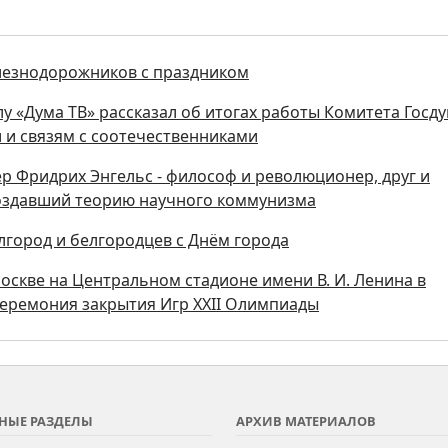
лезнодорожников с праздником
у «Дума ТВ» рассказал об итогах работы Комитета Госд
и и связям с соотечественниками
мер Фридрих Энгельс - философ и революционер, друг и
создавший теорию научного коммунизма
лгород и белгородцев с Днём города
 Москве на Центральном стадионе имени В. И. Ленина в
церемония закрытия Игр XXII Олимпиады
НЫЕ РАЗДЕЛЫ
АРХИВ МАТЕРИАЛОВ