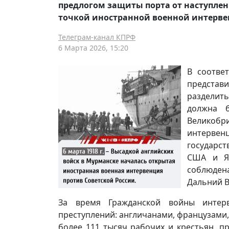
предлогом защиты порта от наступлен
точкой иностранной военной интерве
Телеграм-канал КПРФ
6 Марта 2026, 15:20
В соотве
предста
разделит
должна 
Великобри
интервен
государст
США и Яп
соблюден
Дальний В
За время Гражданской войны интер
преступлений: англичанами, французами
более 111 тысяч рабочих и крестьян, п