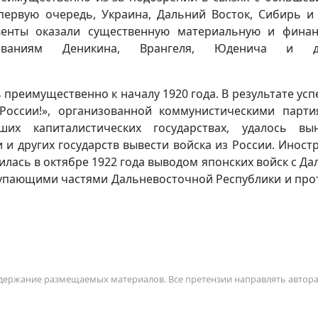
первую очередь, Украина, Дальний Восток, Сибирь и
венты оказали существенную материальную и фина
ованиям Деникина, Врангеля, Юденича и д
преимущественно к началу 1920 года. В результате ус
России!», организованной коммунистическими парт
их капиталистических государствах, удалось вын
и других государств вывести войска из России. Иност
лась в октябре 1922 года выводом японских войск с Да
ступающими частями Дальневосточной Республики и про
содержание размещаемых материалов. Все претензии направлять автор