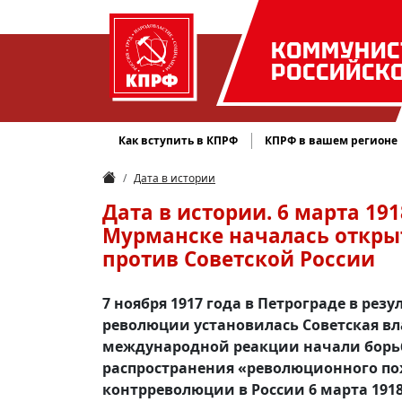
КОММУНИС
РОССИЙСК
Как вступить в КПРФ
КПРФ в вашем регионе
Дата в истории
Дата в истории. 6 марта 19
Мурманске началась откры
против Советской России
7 ноября 1917 года в Петрограде в ре
революции установилась Советская вла
международной реакции начали борьбу
распространения «революционного по
контрреволюции в России 6 марта 191