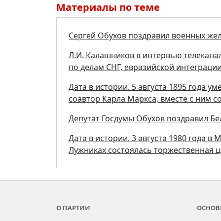
Материалы по теме
Сергей Обухов поздравил военных же
Л.И. Калашников в интервью телеканал
по делам СНГ, евразийской интеграци
Дата в истории. 5 августа 1895 года у
соавтор Карла Маркса, вместе с ним 
Депутат Госдумы Обухов поздравил Бе
Дата в истории. 3 августа 1980 года в
Лужниках состоялась торжественная 
О ПАРТИИ
ОСНОВ