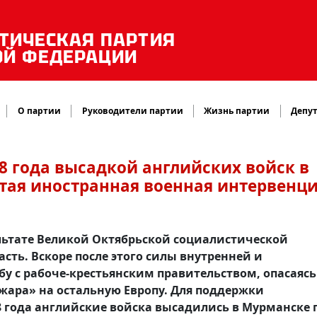
ТИЧЕСКАЯ ПАРТИЯ
ОЙ ФЕДЕРАЦИИ
О партии
Руководители партии
Жизнь партии
Депут
18 года высадкой английских войск в
тая иностранная военная интервенц
зультате Великой Октябрьской социалистической
сть. Вскоре после этого силы внутренней и
 с рабоче-крестьянским правительством, опасаясь
жара» на остальную Европу. Для поддержки
8 года английские войска высадились в Мурманске 