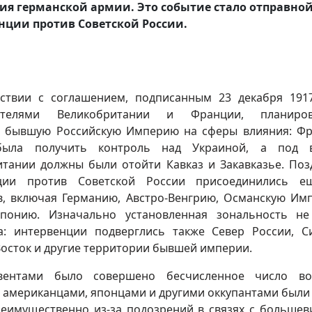
ия германской армии. Это событие стало отправно
нции против Советской России.
тствии с соглашением, подписанным 23 декабря 191
вителями Великобритании и Франции, планиров
ь бывшую Российскую Империю на сферы влияния: Ф
была получить контроль над Украиной, а под в
тании должны были отойти Кавказ и Закавказье. Поз
ции против Советской России присоединились е
в, включая Германию, Австро-Венгрию, Османскую Им
онию. Изначально установленная зональность не
а: интервенции подверглись также Север России, С
осток и другие территории бывшей империи.
вентами было совершено бесчисленное число во
, американцами, японцами и другими оккупантами были
реимущественно из-за подозрений в связях с большев