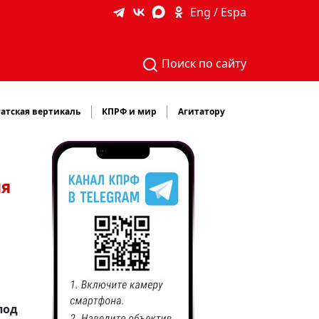
Eng / Espa
Поиск по сайту
атская вертикаль
КПРФ и мир
Агитатору
ия
под