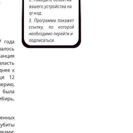
й
7 года
алось
ранция
ласть
днее к
ще 12
перию,
 была
ибирь,
енных
 убиты
иками;