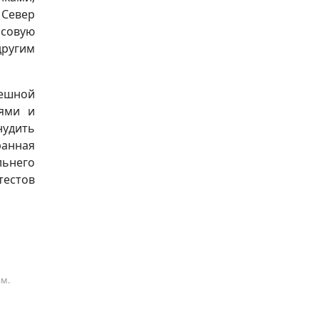
 Север
нсовую
ругим
пешной
иями и
удить
ранная
льнего
тестов
ам.