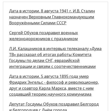
Дата в истории. 8 августа 1941 г. И.В. Сталин
назначен Верховным Главнокомандующим
Вооружёнными Силами СССР
Сергей Обухов поздравил военных
железнодорожников с праздником
Л.И. Калашников в интервью телеканалу «Дума
ТВ» рассказал об итогах работы Комитета
Госдумы по делам СНГ, евразийской
интеграции и связям с соотечественниками
Дата в истории. 5 августа 1895 года умер
Фридрих Энгельс - философ и революционер,
друг и соавтор Карла Маркса, вместе с ним
создавший теорию научного коммунизма
Депутат Госдумы Обухов поздравил Белгород
и белгородцев с Днём города