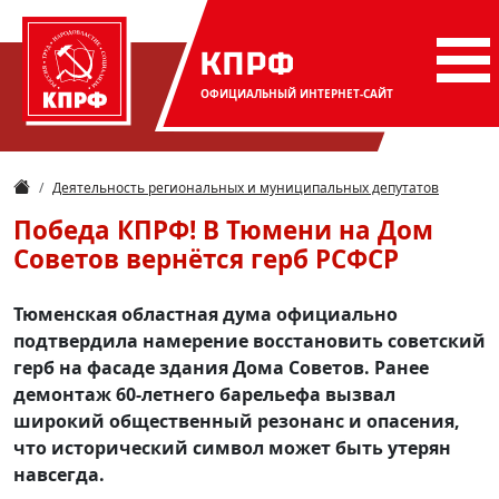
КПРФ
ОФИЦИАЛЬНЫЙ
ИНТЕРНЕТ-САЙТ
Деятельность региональных и муниципальных депутатов
Победа КПРФ! В Тюмени на Дом
Советов вернётся герб РСФСР
Тюменская областная дума официально
подтвердила намерение восстановить советский
герб на фасаде здания Дома Советов. Ранее
демонтаж 60-летнего барельефа вызвал
широкий общественный резонанс и опасения,
что исторический символ может быть утерян
навсегда.