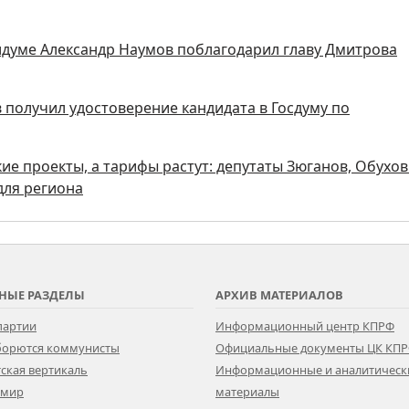
думе Александр Наумов поблагодарил главу Дмитрова
получил удостоверение кандидата в Госдуму по
ие проекты, а тарифы растут: депутаты Зюганов, Обухов
для региона
НЫЕ РАЗДЕЛЫ
АРХИВ МАТЕРИАЛОВ
партии
Информационный центр КПРФ
 борются коммунисты
Официальные документы ЦК КП
ская вертикаль
Информационные и аналитическ
 мир
материалы