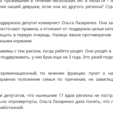
о проживания в течение нескольких лет в области – н
уже нашей девушки, если она из другого региона? Стр
ддержала депутат-коммунист Ольга Лазаренко. Она за
есточают правила, а отсекают от поддержки целые кат
щищать в первую очередь. Налицо явное противоречие
нными нормами.
вимы с тем риском, когда ребята уходят. Они уходят в 1
 поддерживать, у них брак еще не 3 года. Это узкий подх
скриминационный, по мнению фракции, пункт о на
неравное положение семьи по причинам, не завися
и депутатов, что нынешние 17 вдов региона не постр
ьно опровергнуты. Ольга Лазаренко дала понять, что 
работанной.