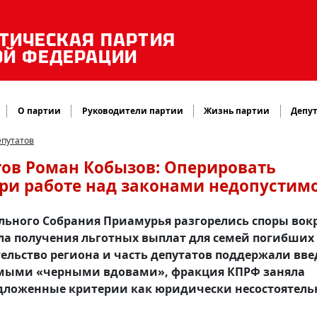
ТИЧЕСКАЯ ПАРТИЯ
ОЙ ФЕДЕРАЦИИ
О партии
Руководители партии
Жизнь партии
Депут
епутатов
ов Роман Кобызов: Оперировать
и работе над законами недопустимо
ьного Собрания Приамурья разгорелись споры вок
ла получения льготных выплат для семей погибших
тельство региона и часть депутатов поддержали вв
емыми «черными вдовами», фракция КПРФ заняла
дложенные критерии как юридически несостоятель