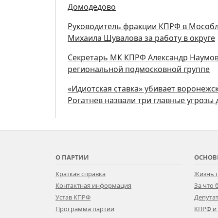
Домодедово
Руководитель фракции КПРФ в Мособл
Михаила Шувалова за работу в округе
Секретарь МК КПРФ Александр Наумов 
региональной подмосковной группе
«Идиотская ставка» убивает воронежск
Рогатнев назвали три главные угрозы 
О ПАРТИИ
ОСНОВ
Краткая справка
Жизнь 
Контактная информация
За что
Устав КПРФ
Депутат
Программа партии
КПРФ и