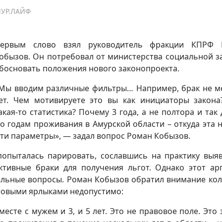
МУР.ЛАЙФ
ервым слово взял руководитель фракции КПРФ 
обызов. Он потребовал от министерства социальной 
босновать положения нового законопроекта.
Мы вводим различные фильтры… Например, брак не м
ет. Чем мотивируете это вы как инициаторы закона
акая-то статистика? Почему 3 года, а не полтора и так 
о годам проживания в Амурской области – откуда эта 
ти параметры», — задал вопрос Роман Кобызов.
опыталась парировать, сославшись на практику выя
ктивные браки для получения льгот. Однако этот ар
ельные вопросы. Роман Кобызов обратил внимание кол
ытовыми ярлыками недопустимо:
есте с мужем и 3, и 5 лет. Это не правовое поле. Это 