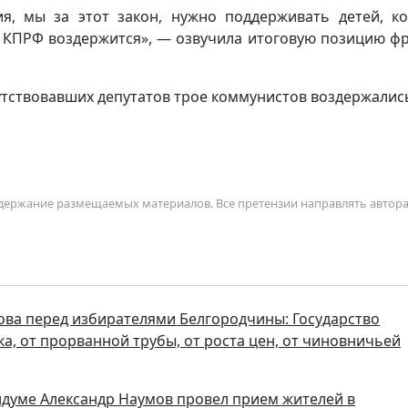
ия, мы за этот закон, нужно поддерживать детей, к
я КПРФ воздержится», — озвучила итоговую позицию ф
сутствовавших депутатов трое коммунистов воздержалис
содержание размещаемых материалов. Все претензии направлять автор
ова перед избирателями Белгородчины: Государство
а, от прорванной трубы, от роста цен, от чиновничьей
думе Александр Наумов провел прием жителей в