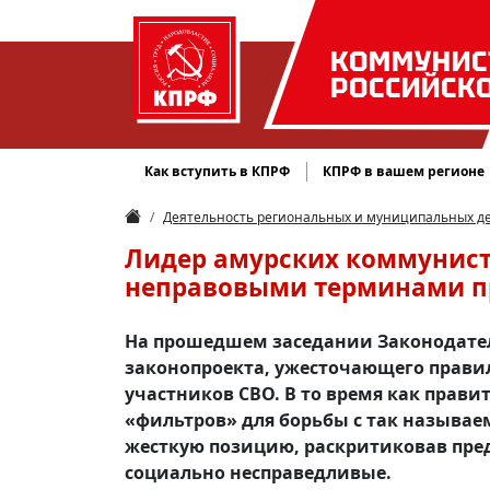
КОММУНИС
РОССИЙСК
Как вступить в КПРФ
КПРФ в вашем регионе
Деятельность региональных и муниципальных д
Лидер амурских коммунист
неправовыми терминами пр
На прошедшем заседании Законодател
законопроекта, ужесточающего прави
участников СВО. В то время как прави
«фильтров» для борьбы с так называ
жесткую позицию, раскритиковав пре
социально несправедливые.