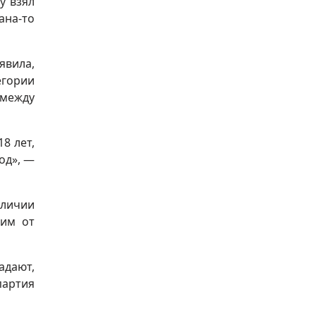
у взял
ана-то
явила,
егории
 между
8 лет,
од», —
личии
щим от
адают,
партия