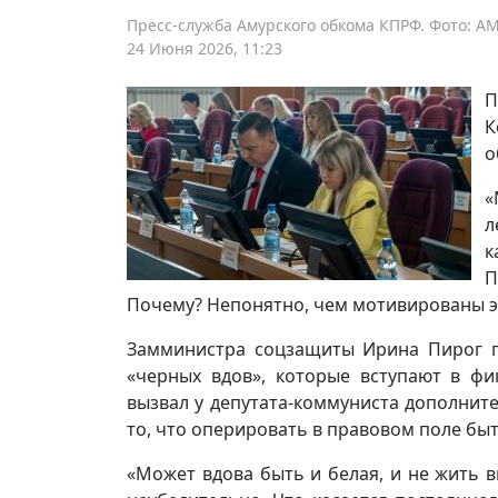
Пресс-служба Амурского обкома КПРФ. Фото: А
24 Июня 2026, 11:23
П
К
о
«
л
к
П
Почему? Непонятно, чем мотивированы э
Замминистра соцзащиты Ирина Пирог п
«черных вдов», которые вступают в фи
вызвал у депутата-коммуниста дополнит
то, что оперировать в правовом поле б
«Может вдова быть и белая, и не жить вм