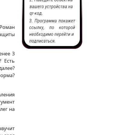
Роман
защиты
енее 3
? Есть
далее?
норма?
вления
гумент
лег на
звучит