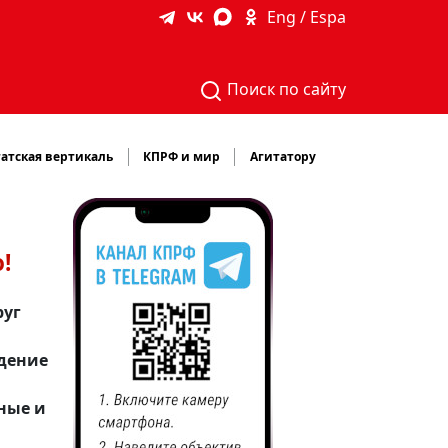
Eng / Espa
Поиск по сайту
атская вертикаль
КПРФ и мир
Агитатору
!
руг
едение
ные и