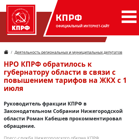
КПРФ
ОФИЦИАЛЬНЫЙ
ИНТЕРНЕТ-САЙТ
Деятельность региональных и муниципальных депутатов
НРО КПРФ обратилось к
губернатору области в связи с
повышением тарифов на ЖКХ с 1
июля
Руководитель фракции КПРФ в
Законодательном Собрании Нижегородской
области Роман Кабешев прокомментировал
обращение.
Пресс-служба Нижегородского обкома КПРФ