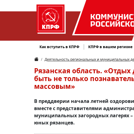
КОММУНИС
РОССИЙСК
Как вступить в КПРФ
КПРФ в вашем регионе
Деятельность региональных и муниципальных д
Рязанская область. «Отдых
быть не только познавател
массовым»
В преддверии начала летней оздоров
вместе с представителями администра
муниципальных загородных лагерях – «
юных рязанцев.