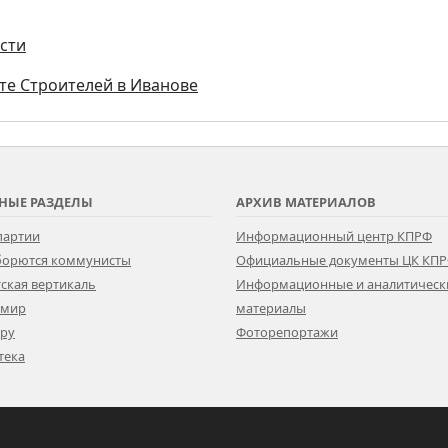
ости
кте Строителей в Иванове
НЫЕ РАЗДЕЛЫ
АРХИВ МАТЕРИАЛОВ
партии
Информационный центр КПРФ
 борются коммунисты
Официальные документы ЦК КП
ская вертикаль
Информационные и аналитическ
 мир
материалы
ору
Фоторепортажи
тека