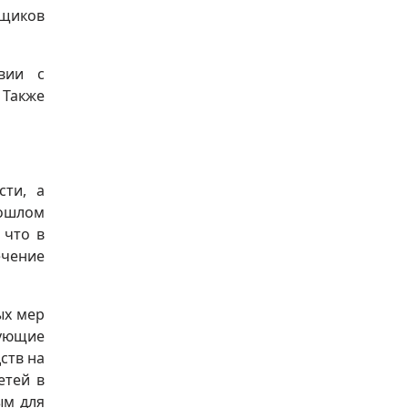
вщиков
твии с
 Также
сти, а
рошлом
 что в
ечение
ых мер
ующие
ств на
етей в
ым для