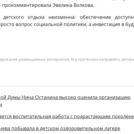
 – прокомментировала Эвелина Волкова.
детского отдыха неизменна: обеспечение доступ
 просто вопрос социальной политики, а инвестиция в бу
содержание размещаемых материалов. Все претензии направлять автор
ной Думы Нина Останина высоко оценила организацию
и
жается воспитательная работа с подрастающим поколен
ачева побывала в детском оздоровительном лагере