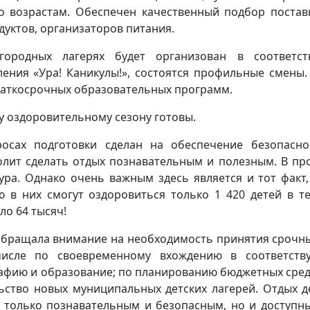
о возрастам. Обеспечен качественный подбор поста
уктов, организаторов питания.
городных лагерях будет организован в соответс
ения «Ура! Каникулы!», состоятся профильные смены.
раткосрочных образовательных программ.
му оздоровительному сезону готовы.
росах подготовки сделан на обеспечение безопасно
волит сделать отдых познавательным и полезным. В п
ура. Однако очень важным здесь является и тот факт,
ю в них смогут оздоровиться только 1 420 детей в т
ло 64 тысяч!
обращала внимание на необходимость принятия срочн
числе по своевременному вхождению в соответств
афию и образование; по планированию бюджетных сред
ьство новых муниципальных детских лагерей. Отдых д
 только познавательным и безопасным, но и доступн