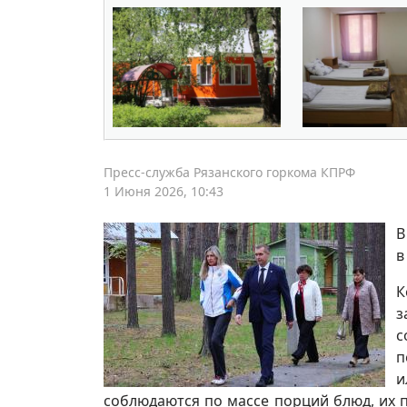
Пресс-служба Рязанского горкома КПРФ
1 Июня 2026, 10:43
В
в
К
з
с
п
и
соблюдаются по массе порций блюд, их 