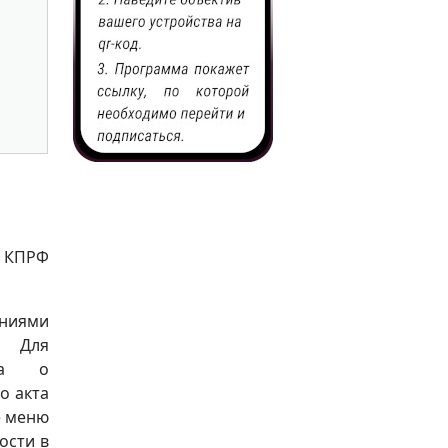
и КПРФ
аниями
. Для
тка о
о акта
е меню
ости в