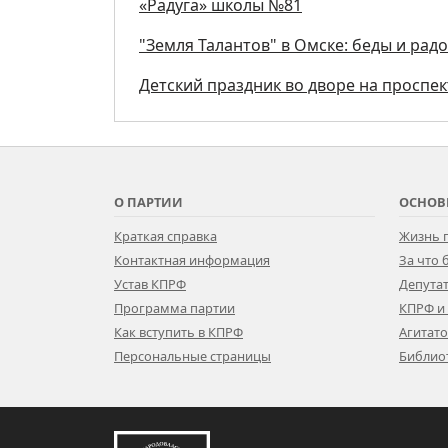
«Радуга» школы №81
"Земля Талантов" в Омске: беды и рад
Детский праздник во дворе на проспе
О ПАРТИИ
ОСНОВ
Краткая справка
Жизнь 
Контактная информация
За что
Устав КПРФ
Депутат
Программа партии
КПРФ и
Как вступить в КПРФ
Агитат
Персональные страницы
Библио