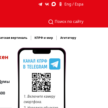
Eng / Espa
Поиск по сайту
атская вертикаль
КПРФ и мир
Агитатору
жен
 Думы
400