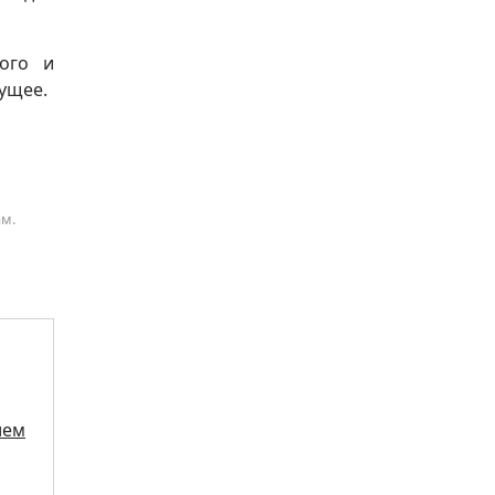
ного и
дущее.
ам.
ием