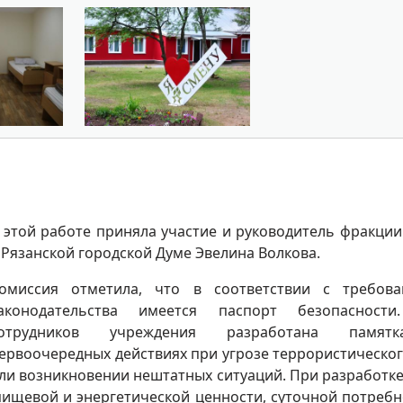
 этой работе приняла участие и руководитель фракци
 Рязанской городской Думе Эвелина Волкова.
омиссия отметила, что в соответствии с требов
аконодательства имеется паспорт безопасности
отрудников учреждения разработана памя
ервоочередных действиях при угрозе террористическог
ли возникновении нештатных ситуаций. При разработк
пищевой и энергетической ценности, суточной потребн