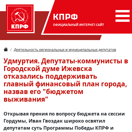
КПРФ
ОФИЦИАЛЬНЫЙ
ИНТЕРНЕТ-САЙТ
Деятельность региональных и муниципальных депутатов
Удмуртия. Депутаты-коммунисты в
Городской думе Ижевска
отказались поддерживать
главный финансовый план города,
назвав его "бюджетом
выживания"
Открывая прения по вопросу бюджета на сессии
Гордумы, Иван Гвоздак широко освятил
депутатам суть Программы Победы КПРФ и