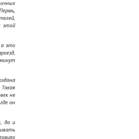
личных
Пермь,
телей,
д этой
 а это
роезд,
 минут
оздана
 Такая
век не
где он
, да и
чивать
ловиях