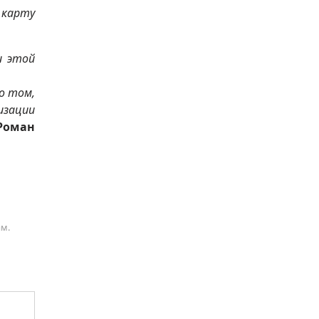
 карту
и этой
о том,
изации
Роман
ам.