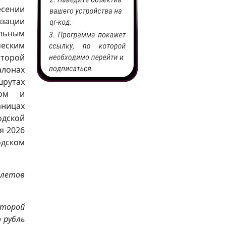
есении
изации
ильным
еским
оторой
алонах
рутах
том и
ницах
дской
я 2026
одском
илетов
оторой
 рубль