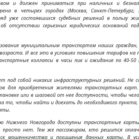
вом и должен приниматься при наличных и безна
рена в четырех городах (Москва, Санкт-Петербург, 
 ряд уже состоявшихся судебных решений в пользу жи
об отсутствии серьезных юридических оснований по
ьзование муниципальным транспортом наших граждан,
возраста. И все это в условиях повышения тарифов на п
ранспортные коллапсы в часы пик и ожидание по 40-50
ет под собой никаких инфраструктурных решений. Не с
тов для приобретения жителями транспортных карт.
ановке или в шаговой от нее доступности, чтобы чело
а то, чтобы найти и доехать до необходимого пункта, 
рты.
лю Нижнего Новгорода доступны транспортные карты
н просто нет. Тем же пассажирам, кто решится опла
иск мошенничества и похищения данных карты. В ус