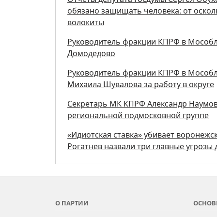
обязано защищать человека: от осколк
волокиты
Руководитель фракции КПРФ в Мособл
Домодедово
Руководитель фракции КПРФ в Мособл
Михаила Шувалова за работу в округе
Секретарь МК КПРФ Александр Наумов 
региональной подмосковной группе
«Идиотская ставка» убивает воронежск
Рогатнев назвали три главные угрозы 
О ПАРТИИ
ОСНОВ