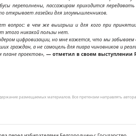
обусы переполнены, пассажирам приходится передавать
 это открывает лазейки для злоумышленников.
ает вопрос: в чем же выигрыш и для кого при приняти
 этого никакой пользы нет.
идером цифровизации, но мне кажется, что мы забываем 
их граждан, а не самоцель для пиара чиновников и реал
м плане проектов»,
— отметил в своем выступлении 
содержание размещаемых материалов. Все претензии направлять автор
ова перед избирателями Белгородчины: Государство