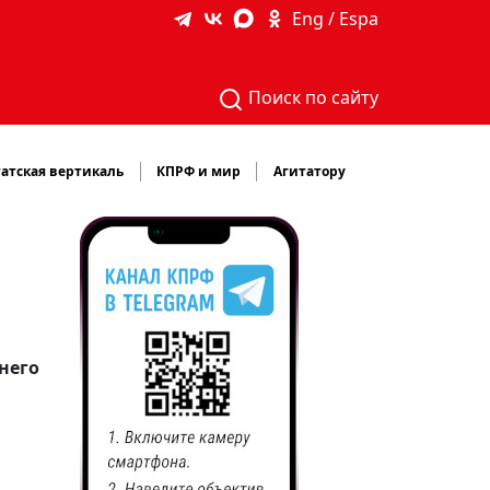
Eng / Espa
Поиск по сайту
атская вертикаль
КПРФ и мир
Агитатору
него