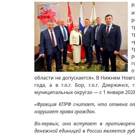
Р
и
р
т
т
«
т
р
г
о
области не допускается». В Нижнем Новго
года, а в г.о.г. Бор, г.о.г. Дзержинск
муниципальных округах — с 1 января 2028
«Фракция КПРФ считает, что отмена о
нарушает права граждан.
Во-первых, она вступает в противореч
денежной единицей в России является руб