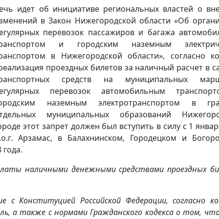
ечь идет об инициативе региональных властей о вн
зменений в Закон Нижегородской области «Об орган
егулярных перевозок пассажиров и багажа автомоб
ранспортом и городским наземным электрич
ранспортом в Нижегородской области», согласно к
реализация проездных билетов за наличный расчет в с
ранспортных средств на муниципальных марш
егулярных перевозок автомобильным транспор
ородским наземным электротранспортом в гра
тдельных муниципальных образований Нижегоро
роде этот запрет должен был вступить в силу с 1 январ
, г.о.г. Арзамас, в Балахнинском, Городецком и Богор
 года.
платы наличными денежными средствами проездных б
ие с Конституцией Российской Федерации, согласно к
ль, а также с нормами Гражданского кодекса о том, что