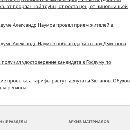
а, от прорванной трубы, от роста цен, от чиновничьей
думе Александр Наумов провел прием жителей в
думе Александр Наумов поблагодарил главу Дмитрова
получил удостоверение кандидата в Госдуму по
ие проекты, а тарифы растут: депутаты Зюганов, Обухов
для региона
НЫЕ РАЗДЕЛЫ
АРХИВ МАТЕРИАЛОВ