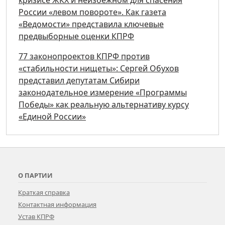
кризисе ЖКХ и неизбежном для спасения
России «левом повороте». Как газета
«Ведомости» представила ключевые
предвыборные оценки КПРФ
77 законопроектов КПРФ против
«стабильности нищеты»: Сергей Обухов
представил депутатам Сибири
законодательное измерение «Программы
Победы» как реальную альтернативу курсу
«Единой России»
О ПАРТИИ
Краткая справка
Контактная информация
Устав КПРФ